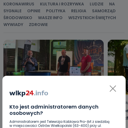
KORONAWIRUS
KULTURA I ROZRYWKA
LUDZIE
NA
SYGNALE
OPINIE
POLITYKA
RELIGIA
SAMORZĄD
ŚRODOWISKO
WASZE INFO
WSZYSTKICH ŚWIĘTYCH
WYWIADY
ZDROWIE
HOT
REGION
WIADOMOŚCI
ARTYKU
Kto jest administratorem danych
„Niezwykli ludzie, niezwykłe podróże,
Jak p
osobowych?
niezwykłe historie!”. Odyseja
letni
Administratorem jest Telewizja Kablowa Pro-Art z siedzibą
Antonińska – dzień pierwszy [FOTO]
w miejscowości Ostrów Wielkopolski (63-400) przy ul.