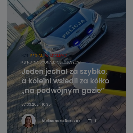
HOT
REGION
WIADOMOŚCI
KĘPNO
NA SYGNALE
OSTRZESZÓW
Jeden jechał za szybko,
a kolejni wsiedli za kółko
„na podwójnym gazie”
07.03.2024 10:35
0
Aleksandra Barczak