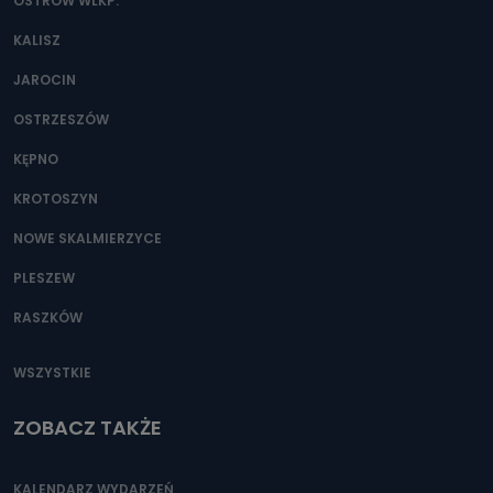
danych osobowych?
OSTRÓW WLKP.
Można to zrobić pod numerem telefonu 62 735-51-05 lub
KALISZ
e-mailowo pod adresem: poczta@tvproart.pl
JAROCIN
OSTRZESZÓW
KĘPNO
KROTOSZYN
NOWE SKALMIERZYCE
PLESZEW
RASZKÓW
WSZYSTKIE
ZOBACZ TAKŻE
KALENDARZ WYDARZEŃ