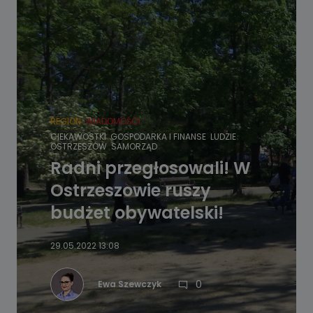
REGION
WIADOMOŚCI
CIEKAWOSTKI
GOSPODARKA I FINANSE
LUDZIE
OSTRZESZÓW
SAMORZĄD
Radni przegłosowali! W
Ostrzeszowie ruszy
budżet obywatelski!
29.05.2022 13:08
0
Ewa Szewczyk