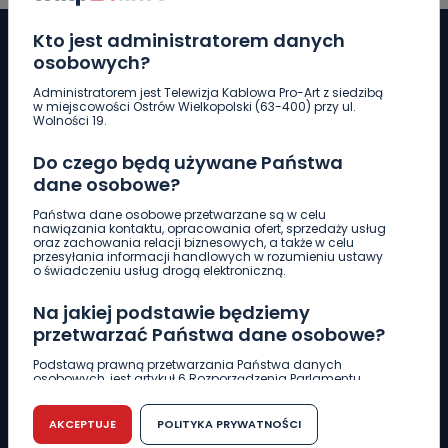
Kto jest administratorem danych
osobowych?
Administratorem jest Telewizja Kablowa Pro-Art z siedzibą
Pobierz logotyp
w miejscowości Ostrów Wielkopolski (63-400) przy ul.
Wolności 19.
LINIA INTERWENCYJNA
Do czego będą używane Państwa
661 997 997
dane osobowe?
Państwa dane osobowe przetwarzane są w celu
nawiązania kontaktu, opracowania ofert, sprzedaży usług
REDAKCJA
oraz zachowania relacji biznesowych, a także w celu
przesyłania informacji handlowych w rozumieniu ustawy
62 735 22 22
redakcja@wlkp24.info
o świadczeniu usług drogą elektroniczną.
Na jakiej podstawie będziemy
DZIAŁ REKLAMY
przetwarzać Państwa dane osobowe?
62 735 01 85
reklama@wlkp24.info
Podstawą prawną przetwarzania Państwa danych
osobowych, jest artykuł 6 Rozporządzenia Parlamentu
Europejskiego i Rady (UE) 2016/679 z dnia 27 kwietnia 2016
WIADOMOŚCI
r. w sprawie ochrony osób fizycznych w związku z
przetwarzaniem danych osobowych w sprawie
AKCEPTUJE
POLITYKA PRYWATNOŚCI
swobodnego przepływu takich danych oraz uchylenia