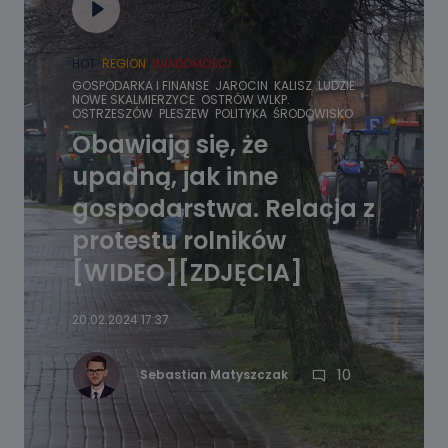
HOT
REGION
WIADOMOŚCI
GOSPODARKA I FINANSE
JAROCIN
KALISZ
LUDZIE
NOWE SKALMIERZYCE
OSTRÓW WLKP.
OSTRZESZÓW
PLESZEW
POLITYKA
ŚRODOWISKO
Obawiają się, że
upadną, jak inne
gospodarstwa. Relacja z
protestu rolników
[WIDEO][ZDJĘCIA]
20.02.2024 17:37
10
Sebastian Matyszczak