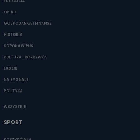
400) przy ul. Wolności 19 dostępu do danych osobowych
EDUKACJA
dotyczących Państwa oraz uzyskania ich kopii, a także
żądania ich sprostowania, usunięcia danych,
OPINIE
ograniczenia ich przetwarzania oraz prawo wniesienia
sprzeciwu wobec ich przetwarzania.
GOSPODARKA I FINANSE
Do kiedy Państwa dane osobowe będą
HISTORIA
przechowywane?
KORONAWIRUS
Do czasu wycofania zgody lub, jeśli dane będą
przetwarzane na podstawie prawnie uzasadnionego celu
administratora – do momentu wniesienia sprzeciwu.
KULTURA I ROZRYWKA
Jakie dane osobowe przetwarzamy?
LUDZIE
Przetwarzane kategorie Państwa danych osobowych to
NA SYGNALE
dane, które pochodzą bezpośrednio od Państwa (lub
zostały przekazane w Państwa imieniu) lub dane osobowe,
POLITYKA
które zostały zebrane ze źródeł publicznie dostępnych, w
szczególności: imię i nazwisko, adres e-mail, telefon
kontaktowy, adres korespondencyjny. Odbiorcą Pastwa
danych osobowych są pracownicy i współpracownicy
WSZYSTKIE
oraz partnerzy wspomagający administratora w jego
biznesowej działalności.
SPORT
Jak skontaktować się z inspektorem
danych osobowych?
KOSZYKÓWKA