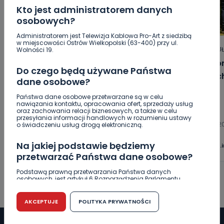
Kto jest administratorem danych
osobowych?
Administratorem jest Telewizja Kablowa Pro-Art z siedzibą
w miejscowości Ostrów Wielkopolski (63-400) przy ul.
HOT
REGION
WIADOMOŚCI
ARTYKU
Wolności 19.
„Niezwykli ludzie, niezwykłe podróże,
Jak p
Do czego będą używane Państwa
niezwykłe historie!”. Odyseja
letni
dane osobowe?
Antonińska – dzień pierwszy [FOTO]
Państwa dane osobowe przetwarzane są w celu
nawiązania kontaktu, opracowania ofert, sprzedaży usług
oraz zachowania relacji biznesowych, a także w celu
06.08.2026 20:13
przesyłania informacji handlowych w rozumieniu ustawy
06.08.2
o świadczeniu usług drogą elektroniczną.
0
Aleksandra Barczak
Na jakiej podstawie będziemy
wlkp24.
przetwarzać Państwa dane osobowe?
Podstawą prawną przetwarzania Państwa danych
osobowych, jest artykuł 6 Rozporządzenia Parlamentu
Europejskiego i Rady (UE) 2016/679 z dnia 27 kwietnia 2016
r. w sprawie ochrony osób fizycznych w związku z
przetwarzaniem danych osobowych w sprawie
AKCEPTUJE
POLITYKA PRYWATNOŚCI
swobodnego przepływu takich danych oraz uchylenia
dyrektywy 95/46/WE (RODO).