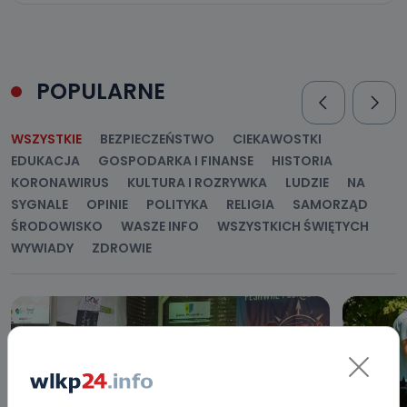
POPULARNE
WSZYSTKIE
BEZPIECZEŃSTWO
CIEKAWOSTKI
EDUKACJA
GOSPODARKA I FINANSE
HISTORIA
KORONAWIRUS
KULTURA I ROZRYWKA
LUDZIE
NA
SYGNALE
OPINIE
POLITYKA
RELIGIA
SAMORZĄD
ŚRODOWISKO
WASZE INFO
WSZYSTKICH ŚWIĘTYCH
WYWIADY
ZDROWIE