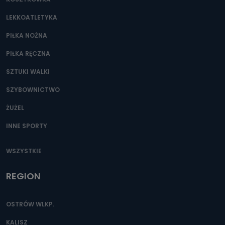
Można to zrobić pod numerem telefonu 62 735-51-05 lub
e-mailowo pod adresem: poczta@tvproart.pl
LEKKOATLETYKA
PIŁKA NOŻNA
PIŁKA RĘCZNA
SZTUKI WALKI
SZYBOWNICTWO
ŻUŻEL
INNE SPORTY
WSZYSTKIE
REGION
OSTRÓW WLKP.
KALISZ