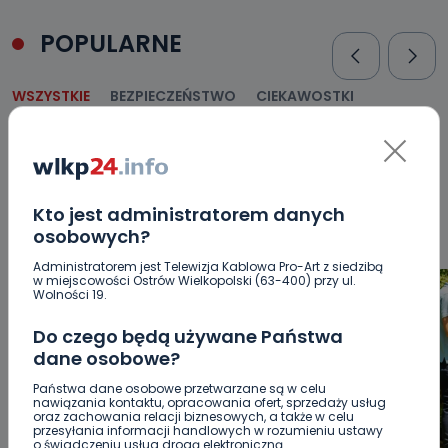
POPULARNE
WSZYSTKIE
BEZPIECZEŃSTWO
CIEKAWOSTKI
EDUKACJA
GOSPODARKA I FINANSE
HISTORIA
KORONAWIRUS
KULTURA I ROZRYWKA
LUDZIE
NA
SYGNALE
OPINIE
POLITYKA
RELIGIA
SAMORZĄD
ŚRODOWISKO
WASZE INFO
WSZYSTKICH ŚWIĘTYCH
Kto jest administratorem danych
WYWIADY
ZDROWIE
osobowych?
Administratorem jest Telewizja Kablowa Pro-Art z siedzibą
w miejscowości Ostrów Wielkopolski (63-400) przy ul.
Wolności 19.
Do czego będą używane Państwa
dane osobowe?
Państwa dane osobowe przetwarzane są w celu
nawiązania kontaktu, opracowania ofert, sprzedaży usług
oraz zachowania relacji biznesowych, a także w celu
przesyłania informacji handlowych w rozumieniu ustawy
o świadczeniu usług drogą elektroniczną.