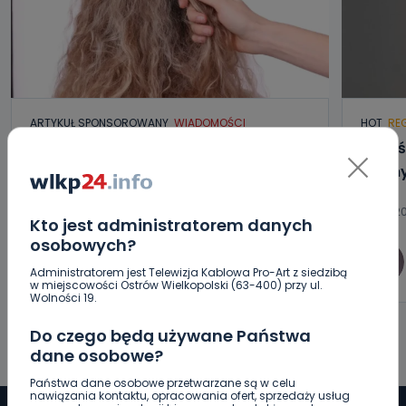
ARTYKUŁ SPONSOROWANY
WIADOMOŚCI
HOT
RE
Jak wybrać prostownicę do włosów
Jakoś
puszących się i elektryzujących?
normy
07.08.20
Kto jest administratorem danych
07.08.2026 17:18
osobowych?
0
Administratorem jest Telewizja Kablowa Pro-Art z siedzibą
wlkp24.info
w miejscowości Ostrów Wielkopolski (63-400) przy ul.
Wolności 19.
Do czego będą używane Państwa
dane osobowe?
Państwa dane osobowe przetwarzane są w celu
nawiązania kontaktu, opracowania ofert, sprzedaży usług