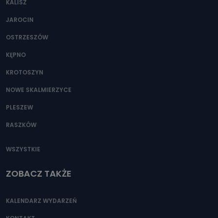
KALISZ
Można to zrobić pod numerem telefonu 62 735-51-05 lub
e-mailowo pod adresem: poczta@tvproart.pl
JAROCIN
OSTRZESZÓW
KĘPNO
KROTOSZYN
NOWE SKALMIERZYCE
PLESZEW
RASZKÓW
WSZYSTKIE
ZOBACZ TAKŻE
KALENDARZ WYDARZEŃ