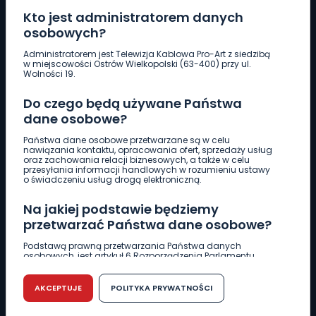
Kto jest administratorem danych
osobowych?
Pobierz logotyp
Administratorem jest Telewizja Kablowa Pro-Art z siedzibą
w miejscowości Ostrów Wielkopolski (63-400) przy ul.
Wolności 19.
LINIA INTERWENCYJNA
Do czego będą używane Państwa
661 997 997
dane osobowe?
Państwa dane osobowe przetwarzane są w celu
REDAKCJA
nawiązania kontaktu, opracowania ofert, sprzedaży usług
oraz zachowania relacji biznesowych, a także w celu
62 735 22 22
redakcja@wlkp24.info
przesyłania informacji handlowych w rozumieniu ustawy
o świadczeniu usług drogą elektroniczną.
DZIAŁ REKLAMY
Na jakiej podstawie będziemy
62 735 01 85
reklama@wlkp24.info
przetwarzać Państwa dane osobowe?
Podstawą prawną przetwarzania Państwa danych
osobowych, jest artykuł 6 Rozporządzenia Parlamentu
WIADOMOŚCI
Europejskiego i Rady (UE) 2016/679 z dnia 27 kwietnia 2016
r. w sprawie ochrony osób fizycznych w związku z
przetwarzaniem danych osobowych w sprawie
AKCEPTUJE
POLITYKA PRYWATNOŚCI
swobodnego przepływu takich danych oraz uchylenia
CIEKAWOSTKI
dyrektywy 95/46/WE (RODO).