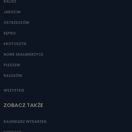
KALISZ
Można to zrobić pod numerem telefonu 62 735-51-05 lub
e-mailowo pod adresem: poczta@tvproart.pl
JAROCIN
OSTRZESZÓW
KĘPNO
KROTOSZYN
NOWE SKALMIERZYCE
PLESZEW
RASZKÓW
WSZYSTKIE
ZOBACZ TAKŻE
KALENDARZ WYDARZEŃ