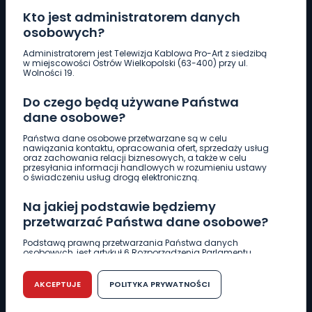
Kto jest administratorem danych
osobowych?
Pobierz logotyp
Administratorem jest Telewizja Kablowa Pro-Art z siedzibą
w miejscowości Ostrów Wielkopolski (63-400) przy ul.
Wolności 19.
LINIA INTERWENCYJNA
Do czego będą używane Państwa
661 997 997
dane osobowe?
Państwa dane osobowe przetwarzane są w celu
REDAKCJA
nawiązania kontaktu, opracowania ofert, sprzedaży usług
oraz zachowania relacji biznesowych, a także w celu
62 735 22 22
redakcja@wlkp24.info
przesyłania informacji handlowych w rozumieniu ustawy
o świadczeniu usług drogą elektroniczną.
DZIAŁ REKLAMY
Na jakiej podstawie będziemy
62 735 01 85
reklama@wlkp24.info
przetwarzać Państwa dane osobowe?
Podstawą prawną przetwarzania Państwa danych
osobowych, jest artykuł 6 Rozporządzenia Parlamentu
WIADOMOŚCI
Europejskiego i Rady (UE) 2016/679 z dnia 27 kwietnia 2016
r. w sprawie ochrony osób fizycznych w związku z
przetwarzaniem danych osobowych w sprawie
AKCEPTUJE
POLITYKA PRYWATNOŚCI
swobodnego przepływu takich danych oraz uchylenia
CIEKAWOSTKI
dyrektywy 95/46/WE (RODO).