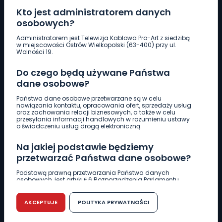
Kto jest administratorem danych
osobowych?
Pobierz logotyp
Administratorem jest Telewizja Kablowa Pro-Art z siedzibą
w miejscowości Ostrów Wielkopolski (63-400) przy ul.
Wolności 19.
LINIA INTERWENCYJNA
Do czego będą używane Państwa
661 997 997
dane osobowe?
Państwa dane osobowe przetwarzane są w celu
REDAKCJA
nawiązania kontaktu, opracowania ofert, sprzedaży usług
oraz zachowania relacji biznesowych, a także w celu
62 735 22 22
redakcja@wlkp24.info
przesyłania informacji handlowych w rozumieniu ustawy
o świadczeniu usług drogą elektroniczną.
DZIAŁ REKLAMY
Na jakiej podstawie będziemy
62 735 01 85
reklama@wlkp24.info
przetwarzać Państwa dane osobowe?
Podstawą prawną przetwarzania Państwa danych
osobowych, jest artykuł 6 Rozporządzenia Parlamentu
WIADOMOŚCI
Europejskiego i Rady (UE) 2016/679 z dnia 27 kwietnia 2016
r. w sprawie ochrony osób fizycznych w związku z
przetwarzaniem danych osobowych w sprawie
AKCEPTUJE
POLITYKA PRYWATNOŚCI
swobodnego przepływu takich danych oraz uchylenia
CIEKAWOSTKI
dyrektywy 95/46/WE (RODO).