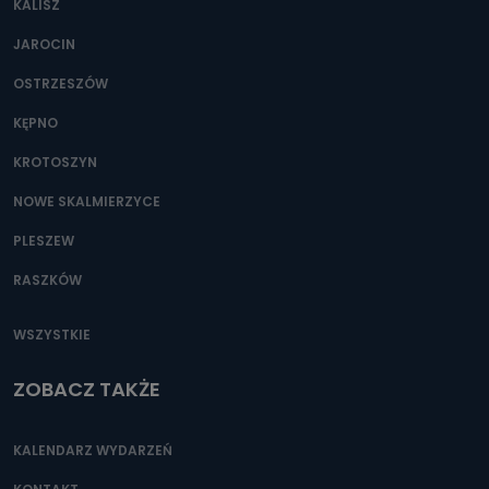
KALISZ
Można to zrobić pod numerem telefonu 62 735-51-05 lub
e-mailowo pod adresem: poczta@tvproart.pl
JAROCIN
OSTRZESZÓW
KĘPNO
KROTOSZYN
NOWE SKALMIERZYCE
PLESZEW
RASZKÓW
WSZYSTKIE
ZOBACZ TAKŻE
KALENDARZ WYDARZEŃ