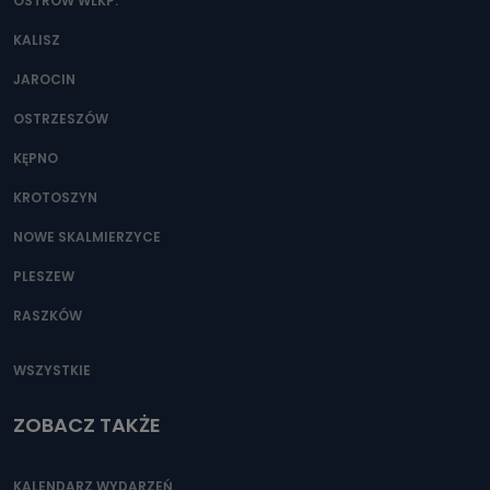
danych osobowych?
OSTRÓW WLKP.
Można to zrobić pod numerem telefonu 62 735-51-05 lub
KALISZ
e-mailowo pod adresem: poczta@tvproart.pl
JAROCIN
OSTRZESZÓW
KĘPNO
KROTOSZYN
NOWE SKALMIERZYCE
PLESZEW
RASZKÓW
WSZYSTKIE
ZOBACZ TAKŻE
KALENDARZ WYDARZEŃ