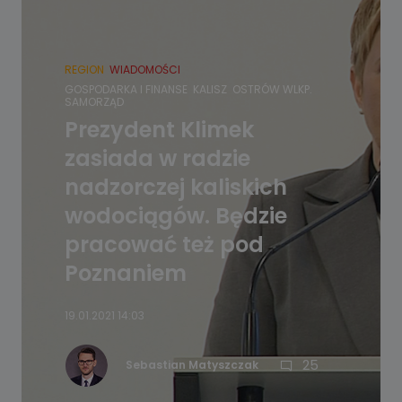
REGION
WIADOMOŚCI
GOSPODARKA I FINANSE
KALISZ
OSTRÓW WLKP.
SAMORZĄD
Prezydent Klimek
zasiada w radzie
nadzorczej kaliskich
wodociągów. Będzie
pracować też pod
Poznaniem
19.01.2021 14:03
25
Sebastian Matyszczak