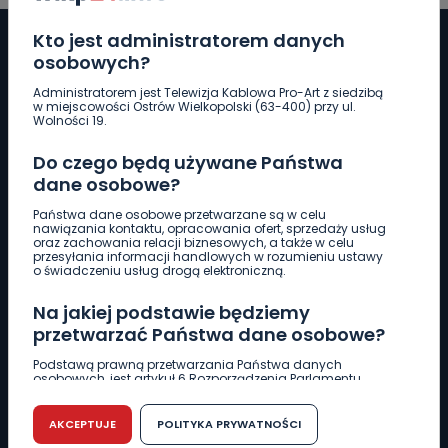
Kto jest administratorem danych
osobowych?
Administratorem jest Telewizja Kablowa Pro-Art z siedzibą
Pobierz logotyp
w miejscowości Ostrów Wielkopolski (63-400) przy ul.
Wolności 19.
LINIA INTERWENCYJNA
Do czego będą używane Państwa
661 997 997
dane osobowe?
Państwa dane osobowe przetwarzane są w celu
nawiązania kontaktu, opracowania ofert, sprzedaży usług
REDAKCJA
oraz zachowania relacji biznesowych, a także w celu
przesyłania informacji handlowych w rozumieniu ustawy
62 735 22 22
redakcja@wlkp24.info
o świadczeniu usług drogą elektroniczną.
Na jakiej podstawie będziemy
DZIAŁ REKLAMY
przetwarzać Państwa dane osobowe?
62 735 01 85
reklama@wlkp24.info
Podstawą prawną przetwarzania Państwa danych
osobowych, jest artykuł 6 Rozporządzenia Parlamentu
Europejskiego i Rady (UE) 2016/679 z dnia 27 kwietnia 2016
WIADOMOŚCI
r. w sprawie ochrony osób fizycznych w związku z
przetwarzaniem danych osobowych w sprawie
AKCEPTUJE
POLITYKA PRYWATNOŚCI
swobodnego przepływu takich danych oraz uchylenia