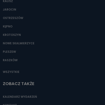
KALISZ
Można to zrobić pod numerem telefonu 62 735-51-05 lub
e-mailowo pod adresem: poczta@tvproart.pl
JAROCIN
OSTRZESZÓW
KĘPNO
KROTOSZYN
NOWE SKALMIERZYCE
PLESZEW
RASZKÓW
WSZYSTKIE
ZOBACZ TAKŻE
KALENDARZ WYDARZEŃ