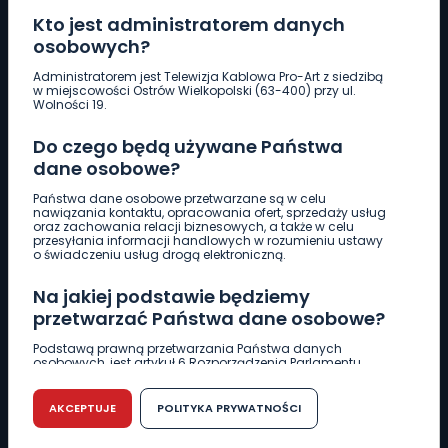
Kto jest administratorem danych
osobowych?
Pobierz logotyp
Administratorem jest Telewizja Kablowa Pro-Art z siedzibą
w miejscowości Ostrów Wielkopolski (63-400) przy ul.
Wolności 19.
LINIA INTERWENCYJNA
Do czego będą używane Państwa
661 997 997
dane osobowe?
Państwa dane osobowe przetwarzane są w celu
REDAKCJA
nawiązania kontaktu, opracowania ofert, sprzedaży usług
oraz zachowania relacji biznesowych, a także w celu
62 735 22 22
redakcja@wlkp24.info
przesyłania informacji handlowych w rozumieniu ustawy
o świadczeniu usług drogą elektroniczną.
DZIAŁ REKLAMY
Na jakiej podstawie będziemy
62 735 01 85
reklama@wlkp24.info
przetwarzać Państwa dane osobowe?
Podstawą prawną przetwarzania Państwa danych
osobowych, jest artykuł 6 Rozporządzenia Parlamentu
WIADOMOŚCI
Europejskiego i Rady (UE) 2016/679 z dnia 27 kwietnia 2016
r. w sprawie ochrony osób fizycznych w związku z
przetwarzaniem danych osobowych w sprawie
AKCEPTUJE
POLITYKA PRYWATNOŚCI
swobodnego przepływu takich danych oraz uchylenia
CIEKAWOSTKI
dyrektywy 95/46/WE (RODO).