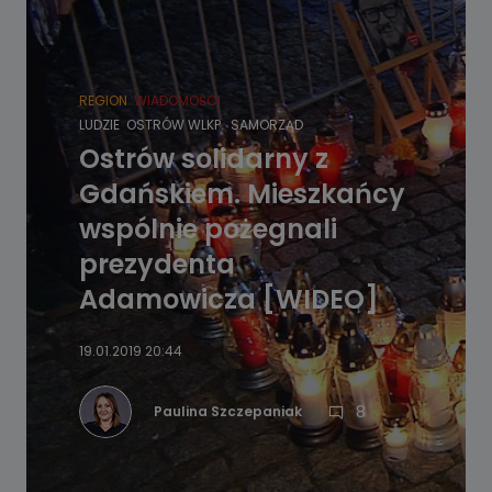
REGION
WIADOMOŚCI
LUDZIE
OSTRÓW WLKP.
SAMORZĄD
Ostrów solidarny z
Gdańskiem. Mieszkańcy
wspólnie pożegnali
prezydenta
Adamowicza [WIDEO]
19.01.2019 20:44
8
Paulina Szczepaniak