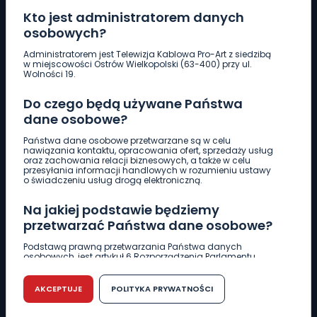
Kto jest administratorem danych
osobowych?
Pobierz logotyp
Administratorem jest Telewizja Kablowa Pro-Art z siedzibą
w miejscowości Ostrów Wielkopolski (63-400) przy ul.
Wolności 19.
LINIA INTERWENCYJNA
Do czego będą używane Państwa
661 997 997
dane osobowe?
Państwa dane osobowe przetwarzane są w celu
REDAKCJA
nawiązania kontaktu, opracowania ofert, sprzedaży usług
oraz zachowania relacji biznesowych, a także w celu
62 735 22 22
redakcja@wlkp24.info
przesyłania informacji handlowych w rozumieniu ustawy
o świadczeniu usług drogą elektroniczną.
DZIAŁ REKLAMY
Na jakiej podstawie będziemy
62 735 01 85
reklama@wlkp24.info
przetwarzać Państwa dane osobowe?
Podstawą prawną przetwarzania Państwa danych
osobowych, jest artykuł 6 Rozporządzenia Parlamentu
WIADOMOŚCI
Europejskiego i Rady (UE) 2016/679 z dnia 27 kwietnia 2016
r. w sprawie ochrony osób fizycznych w związku z
przetwarzaniem danych osobowych w sprawie
AKCEPTUJE
POLITYKA PRYWATNOŚCI
swobodnego przepływu takich danych oraz uchylenia
CIEKAWOSTKI
dyrektywy 95/46/WE (RODO).