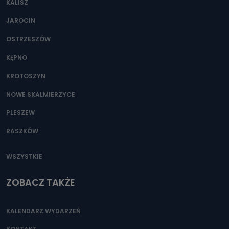
KALISZ
Można to zrobić pod numerem telefonu 62 735-51-05 lub
e-mailowo pod adresem: poczta@tvproart.pl
JAROCIN
OSTRZESZÓW
KĘPNO
KROTOSZYN
NOWE SKALMIERZYCE
PLESZEW
RASZKÓW
WSZYSTKIE
ZOBACZ TAKŻE
KALENDARZ WYDARZEŃ