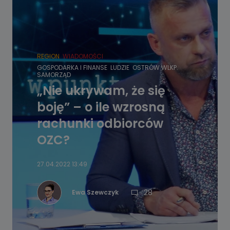
REGION
WIADOMOŚCI
GOSPODARKA I FINANSE
LUDZIE
OSTRÓW WLKP.
SAMORZĄD
„Nie ukrywam, że się
boję” – o ile wzrosną
rachunki odbiorców
OZC?
27.04.2022 13:49
28
Ewa Szewczyk