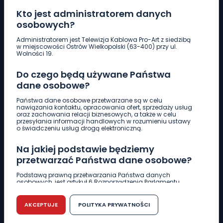
Kto jest administratorem danych
osobowych?
Pobierz logotyp
Administratorem jest Telewizja Kablowa Pro-Art z siedzibą
w miejscowości Ostrów Wielkopolski (63-400) przy ul.
Wolności 19.
LINIA INTERWENCYJNA
Do czego będą używane Państwa
661 997 997
dane osobowe?
Państwa dane osobowe przetwarzane są w celu
REDAKCJA
nawiązania kontaktu, opracowania ofert, sprzedaży usług
oraz zachowania relacji biznesowych, a także w celu
62 735 22 22
redakcja@wlkp24.info
przesyłania informacji handlowych w rozumieniu ustawy
o świadczeniu usług drogą elektroniczną.
DZIAŁ REKLAMY
Na jakiej podstawie będziemy
62 735 01 85
reklama@wlkp24.info
przetwarzać Państwa dane osobowe?
Podstawą prawną przetwarzania Państwa danych
osobowych, jest artykuł 6 Rozporządzenia Parlamentu
WIADOMOŚCI
Europejskiego i Rady (UE) 2016/679 z dnia 27 kwietnia 2016
r. w sprawie ochrony osób fizycznych w związku z
przetwarzaniem danych osobowych w sprawie
AKCEPTUJE
POLITYKA PRYWATNOŚCI
swobodnego przepływu takich danych oraz uchylenia
CIEKAWOSTKI
dyrektywy 95/46/WE (RODO).