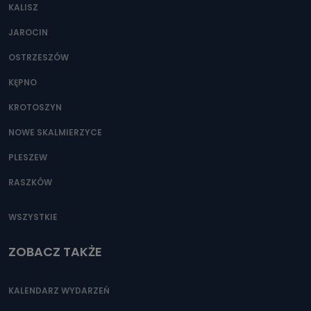
KALISZ
Można to zrobić pod numerem telefonu 62 735-51-05 lub
e-mailowo pod adresem: poczta@tvproart.pl
JAROCIN
OSTRZESZÓW
KĘPNO
KROTOSZYN
NOWE SKALMIERZYCE
PLESZEW
RASZKÓW
WSZYSTKIE
ZOBACZ TAKŻE
KALENDARZ WYDARZEŃ