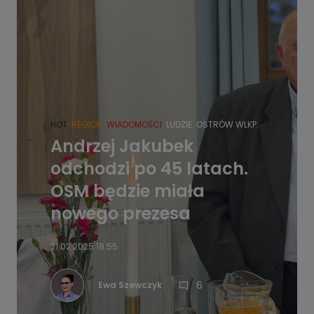
HOT
REGION
WIADOMOŚCI
LUDZIE
OSTRÓW WLKP.
Andrzej Jakubek
odchodzi po 45 latach.
OSM będzie miała
nowego prezesa
21.02.2025 18:55
6
Ewa Szewczyk