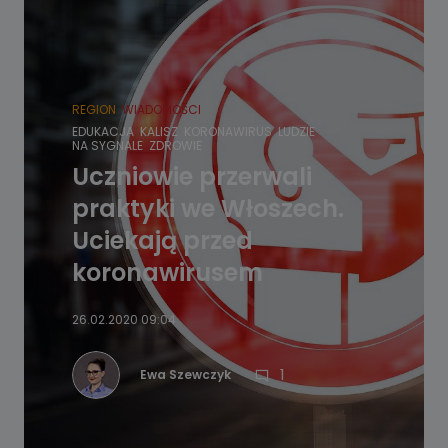
REGION
WIADOMOŚCI
EDUKACJA
KALISZ
KORONAWIRUS
LUDZIE
NA SYGNALE
ZDROWIE
Uczniowie przerwali
praktyki we Włoszech.
Uciekają przed
koronawirusem
26.02.2020 09:04
1
Ewa Szewczyk