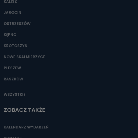
KALISZ
Można to zrobić pod numerem telefonu 62 735-51-05 lub
e-mailowo pod adresem: poczta@tvproart.pl
JAROCIN
OSTRZESZÓW
KĘPNO
KROTOSZYN
NOWE SKALMIERZYCE
PLESZEW
RASZKÓW
WSZYSTKIE
ZOBACZ TAKŻE
KALENDARZ WYDARZEŃ