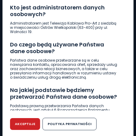
Kto jest administratorem danych
osobowych?
Pobierz logotyp
Administratorem jest Telewizja Kablowa Pro-Art z siedzibą
w miejscowości Ostrów Wielkopolski (63-400) przy ul.
Wolności 19.
LINIA INTERWENCYJNA
Do czego będą używane Państwa
661 997 997
dane osobowe?
Państwa dane osobowe przetwarzane są w celu
REDAKCJA
nawiązania kontaktu, opracowania ofert, sprzedaży usług
oraz zachowania relacji biznesowych, a także w celu
62 735 22 22
redakcja@wlkp24.info
przesyłania informacji handlowych w rozumieniu ustawy
o świadczeniu usług drogą elektroniczną.
DZIAŁ REKLAMY
Na jakiej podstawie będziemy
62 735 01 85
reklama@wlkp24.info
przetwarzać Państwa dane osobowe?
Podstawą prawną przetwarzania Państwa danych
osobowych, jest artykuł 6 Rozporządzenia Parlamentu
WIADOMOŚCI
Europejskiego i Rady (UE) 2016/679 z dnia 27 kwietnia 2016
r. w sprawie ochrony osób fizycznych w związku z
przetwarzaniem danych osobowych w sprawie
AKCEPTUJE
POLITYKA PRYWATNOŚCI
swobodnego przepływu takich danych oraz uchylenia
CIEKAWOSTKI
dyrektywy 95/46/WE (RODO).