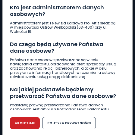
Kto jest administratorem danych
osobowych?
Pobierz logotyp
Administratorem jest Telewizja Kablowa Pro-Art z siedzibą
w miejscowości Ostrów Wielkopolski (63-400) przy ul.
Wolności 19.
LINIA INTERWENCYJNA
Do czego będą używane Państwa
661 997 997
dane osobowe?
Państwa dane osobowe przetwarzane są w celu
REDAKCJA
nawiązania kontaktu, opracowania ofert, sprzedaży usług
oraz zachowania relacji biznesowych, a także w celu
62 735 22 22
redakcja@wlkp24.info
przesyłania informacji handlowych w rozumieniu ustawy
o świadczeniu usług drogą elektroniczną.
DZIAŁ REKLAMY
Na jakiej podstawie będziemy
62 735 01 85
reklama@wlkp24.info
przetwarzać Państwa dane osobowe?
Podstawą prawną przetwarzania Państwa danych
osobowych, jest artykuł 6 Rozporządzenia Parlamentu
WIADOMOŚCI
Europejskiego i Rady (UE) 2016/679 z dnia 27 kwietnia 2016
r. w sprawie ochrony osób fizycznych w związku z
przetwarzaniem danych osobowych w sprawie
AKCEPTUJE
POLITYKA PRYWATNOŚCI
swobodnego przepływu takich danych oraz uchylenia
CIEKAWOSTKI
dyrektywy 95/46/WE (RODO).