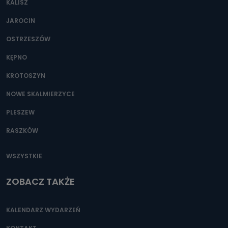
KALISZ
Można to zrobić pod numerem telefonu 62 735-51-05 lub
e-mailowo pod adresem: poczta@tvproart.pl
JAROCIN
OSTRZESZÓW
KĘPNO
KROTOSZYN
NOWE SKALMIERZYCE
PLESZEW
RASZKÓW
WSZYSTKIE
ZOBACZ TAKŻE
KALENDARZ WYDARZEŃ