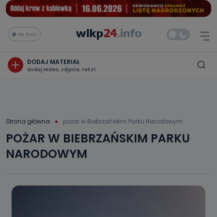
Na żywo
DODAJ MATERIAŁ
dodaj wideo, zdjęcie, tekst
Strona główna
pożar w Biebrzańskim Parku Narodowym
POŻAR W BIEBRZAŃSKIM PARKU
NARODOWYM