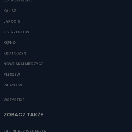
danych osobowych?
OSTRÓW WLKP.
Można to zrobić pod numerem telefonu 62 735-51-05 lub
KALISZ
e-mailowo pod adresem: poczta@tvproart.pl
JAROCIN
OSTRZESZÓW
KĘPNO
KROTOSZYN
NOWE SKALMIERZYCE
PLESZEW
RASZKÓW
WSZYSTKIE
ZOBACZ TAKŻE
KALENDARZ WYDARZEŃ