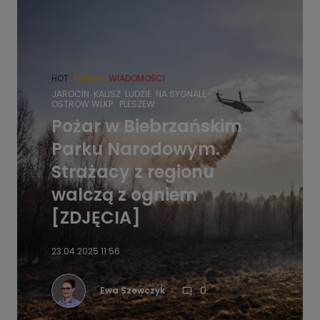
HOT
REGION
WIADOMOŚCI
JAROCIN
KALISZ
LUDZIE
NA SYGNALE
OSTRÓW WLKP.
PLESZEW
Pożar w Biebrzańskim
Parku Narodowym.
Strażacy z regionu
walczą z ogniem
[ZDJĘCIA]
23.04.2025 11:56
0
Ewa Szewczyk