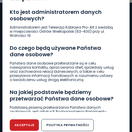
Kto jest administratorem danych
osobowych?
Administratorem jest Telewizja Kablowa Pro-Art z siedzibą
Pobierz logotyp
w miejscowości Ostrów Wielkopolski (63-400) przy ul.
Wolności 19.
LINIA INTERWENCYJNA
Do czego będą używane Państwa
661 997 997
dane osobowe?
Państwa dane osobowe przetwarzane są w celu
nawiązania kontaktu, opracowania ofert, sprzedaży usług
REDAKCJA
oraz zachowania relacji biznesowych, a także w celu
przesyłania informacji handlowych w rozumieniu ustawy
62 735 22 22
redakcja@wlkp24.info
o świadczeniu usług drogą elektroniczną.
Na jakiej podstawie będziemy
DZIAŁ REKLAMY
przetwarzać Państwa dane osobowe?
62 735 01 85
reklama@wlkp24.info
Podstawą prawną przetwarzania Państwa danych
osobowych, jest artykuł 6 Rozporządzenia Parlamentu
Europejskiego i Rady (UE) 2016/679 z dnia 27 kwietnia 2016
WIADOMOŚCI
r. w sprawie ochrony osób fizycznych w związku z
przetwarzaniem danych osobowych w sprawie
AKCEPTUJE
POLITYKA PRYWATNOŚCI
swobodnego przepływu takich danych oraz uchylenia