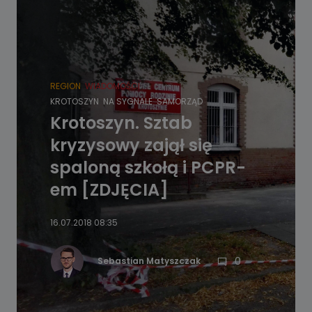
REGION
WIADOMOŚCI
KROTOSZYN
NA SYGNALE
SAMORZĄD
Krotoszyn. Sztab
kryzysowy zajął się
spaloną szkołą i PCPR-
em [ZDJĘCIA]
16.07.2018 08:35
0
Sebastian Matyszczak