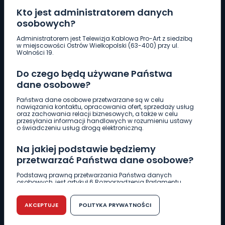
Kto jest administratorem danych
osobowych?
Pobierz logotyp
Administratorem jest Telewizja Kablowa Pro-Art z siedzibą
w miejscowości Ostrów Wielkopolski (63-400) przy ul.
Wolności 19.
LINIA INTERWENCYJNA
Do czego będą używane Państwa
661 997 997
dane osobowe?
Państwa dane osobowe przetwarzane są w celu
REDAKCJA
nawiązania kontaktu, opracowania ofert, sprzedaży usług
oraz zachowania relacji biznesowych, a także w celu
62 735 22 22
redakcja@wlkp24.info
przesyłania informacji handlowych w rozumieniu ustawy
o świadczeniu usług drogą elektroniczną.
DZIAŁ REKLAMY
Na jakiej podstawie będziemy
62 735 01 85
reklama@wlkp24.info
przetwarzać Państwa dane osobowe?
Podstawą prawną przetwarzania Państwa danych
osobowych, jest artykuł 6 Rozporządzenia Parlamentu
WIADOMOŚCI
Europejskiego i Rady (UE) 2016/679 z dnia 27 kwietnia 2016
r. w sprawie ochrony osób fizycznych w związku z
przetwarzaniem danych osobowych w sprawie
AKCEPTUJE
POLITYKA PRYWATNOŚCI
swobodnego przepływu takich danych oraz uchylenia
CIEKAWOSTKI
dyrektywy 95/46/WE (RODO).