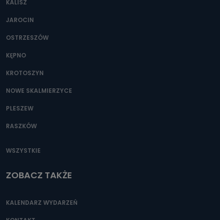
KALISZ
Można to zrobić pod numerem telefonu 62 735-51-05 lub
e-mailowo pod adresem: poczta@tvproart.pl
JAROCIN
OSTRZESZÓW
KĘPNO
KROTOSZYN
NOWE SKALMIERZYCE
PLESZEW
RASZKÓW
WSZYSTKIE
ZOBACZ TAKŻE
KALENDARZ WYDARZEŃ