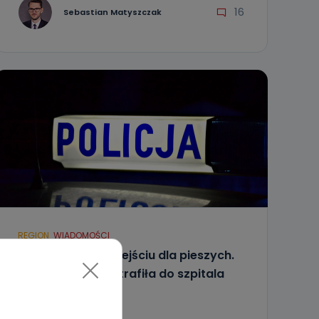
16
Sebastian Matyszczak
REGION
WIADOMOŚCI
Potrącenie na przejściu dla pieszych.
91-letnia kobieta trafiła do szpitala