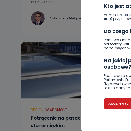
18.05.2022 11:18
Kto jest 
Administratore
1
Sebastian Matyszczak
400) przy ul. Wo
Do czego
Państwa dane o
sprzedaży usłu
handlowych w r
Na jakiej
osobowe
Podstawą praw
Parlamentu Euro
fizycznych w 
takich danych 
Czy jest 
AKCEPTUJE
Podanie danyc
REGION
WIADOMOŚCI
nie stanowi wa
związane z ża
Potrącenie na pasach. Kobieta w
wybrany sposób
stanie ciężkim
Pro-Art z siedz