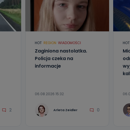
HOT
REGION
WIADOMOŚCI
HOT
Zaginiona nastolatka.
Mia
Policja czeka na
od
informacje
wyj
kal
06.08.2026 15:32
06.0
2
0
Arleta Zeidler