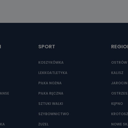
I
SPORT
REGIO
KOSZYKÓWKA
OSTRÓW 
LEKKOATLETYKA
KALISZ
PIŁKA NOŻNA
JAROCIN
NANSE
PIŁKA RĘCZNA
OSTRZE
SZTUKI WALKI
KĘPNO
SZYBOWNICTWO
KROTOS
WKA
ŻUŻEL
NOWE SK