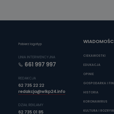
WIADOMOŚC
Pobierz logotyp
CIEKAWOSTKI
LINIA INTERWENCYJNA
661 997 997
EDUKACJA
OPINIE
REDAKCJA
GOSPODARKA I FI
62 735 22 22
redakcja@wlkp24.info
HISTORIA
KORONAWIRUS
DZIAŁ REKLAMY
KULTURA I ROZRY
62 735 01 85