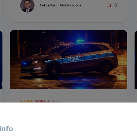
0
Sebastian Matyszczak
REGION
WIADOMOŚCI
Potrącenie 15-latka w Kaliszu.
Kierowca ukarany wysokim
mandatem