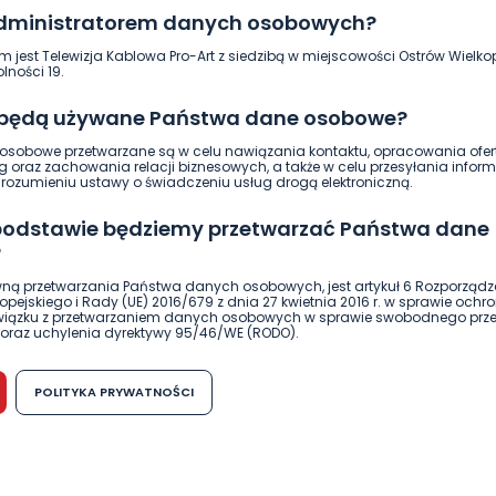
14.01.2022 18:52
administratorem danych osobowych?
m jest Telewizja Kablowa Pro-Art z siedzibą w miejscowości Ostrów Wielkop
1
Aleksandra Barczak
lności 19.
 będą używane Państwa dane osobowe?
sobowe przetwarzane są w celu nawiązania kontaktu, opracowania ofert
g oraz zachowania relacji biznesowych, a także w celu przesyłania inform
ozumieniu ustawy o świadczeniu usług drogą elektroniczną.
 podstawie będziemy przetwarzać Państwa dane
?
ną przetwarzania Państwa danych osobowych, jest artykuł 6 Rozporządz
pejskiego i Rady (UE) 2016/679 z dnia 27 kwietnia 2016 r. w sprawie ochr
związku z przetwarzaniem danych osobowych w sprawie swobodnego prz
oraz uchylenia dyrektywy 95/46/WE (RODO).
możliwość cofnięcia zgody?
POLITYKA PRYWATNOŚCI
h osobowych jest dobrowolne, nie jest wymogiem ustawowym lub umo
runku zawarcia umowy. Cofnięcie zgody jest możliwe na każdym etapie i ni
dnymi negatywnymi konsekwencjami. Cofnięcia zgody można dokonać w
 (e-mail, poczta tradycyjna) tak, aby dotarła do wiadomości Telewizji 
ibą w miejscowości Ostrów Wielkopolski (63-400) przy ul. Wolności 19.