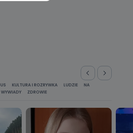
l. Wolności
e
ania od
. Wolności
że żądania
enia
RUS
KULTURA I ROZRYWKA
LUDZIE
NA
WYWIADY
ZDROWIE
nio od
brane ze
taktowy,
racownicy