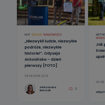
Jak skont
Można to zrob
poczta@tvproar
HOT
REGION
WIADOMOŚCI
ARTYK
WIADO
„Niezwykli ludzie, niezwykłe
Jak 
podróże, niezwykłe
traw
historie!”. Odyseja
upa
Antonińska – dzień
pierwszy [FOTO]
06.08.2026 20:13
06.08.
Aleksandra
0
Barczak
wlkp24