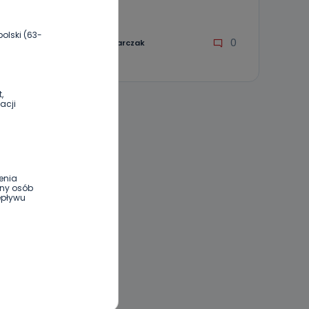
31.10.2021 17:35
olski (63-
0
Aleksandra Barczak
,
acji
enia
ony osób
epływu
wnym oraz
e jest to
 dowolny,
Kablowej