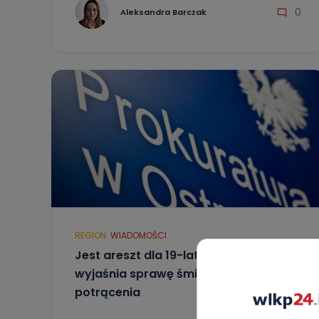
0
Aleksandra Barczak
REGION
WIADOMOŚCI
Jest areszt dla 19-latka. Prokuratura
wyjaśnia sprawę śmiertelnego
potrącenia