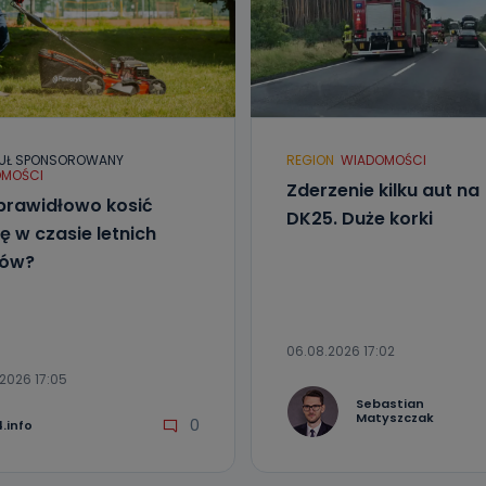
aktować się z inspektorem danych osobowych?
ić pod numerem telefonu 62 735-51-05 lub e-mailowo pod adresem:
t.pl
UŁ SPONSOROWANY
REGION
WIADOMOŚCI
MOŚCI
Zderzenie kilku aut na
prawidłowo kosić
DK25. Duże korki
ę w czasie letnich
łów?
06.08.2026 17:02
2026 17:05
Sebastian
Matyszczak
0
.info