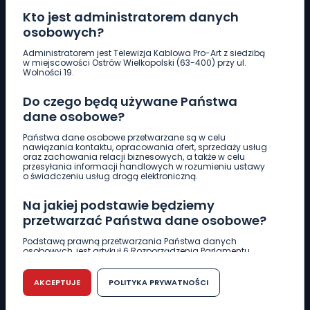
Kto jest administratorem danych
osobowych?
Pobierz logotyp
Administratorem jest Telewizja Kablowa Pro-Art z siedzibą
w miejscowości Ostrów Wielkopolski (63-400) przy ul.
Wolności 19.
LINIA INTERWENCYJNA
Do czego będą używane Państwa
661 997 997
dane osobowe?
Państwa dane osobowe przetwarzane są w celu
REDAKCJA
nawiązania kontaktu, opracowania ofert, sprzedaży usług
oraz zachowania relacji biznesowych, a także w celu
62 735 22 22
redakcja@wlkp24.info
przesyłania informacji handlowych w rozumieniu ustawy
o świadczeniu usług drogą elektroniczną.
DZIAŁ REKLAMY
Na jakiej podstawie będziemy
62 735 01 85
reklama@wlkp24.info
przetwarzać Państwa dane osobowe?
Podstawą prawną przetwarzania Państwa danych
osobowych, jest artykuł 6 Rozporządzenia Parlamentu
WIADOMOŚCI
Europejskiego i Rady (UE) 2016/679 z dnia 27 kwietnia 2016
r. w sprawie ochrony osób fizycznych w związku z
przetwarzaniem danych osobowych w sprawie
AKCEPTUJE
POLITYKA PRYWATNOŚCI
swobodnego przepływu takich danych oraz uchylenia
CIEKAWOSTKI
dyrektywy 95/46/WE (RODO).