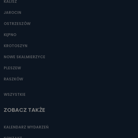
KALISZ
Można to zrobić pod numerem telefonu 62 735-51-05 lub
e-mailowo pod adresem: poczta@tvproart.pl
JAROCIN
OSTRZESZÓW
KĘPNO
KROTOSZYN
NOWE SKALMIERZYCE
PLESZEW
RASZKÓW
WSZYSTKIE
ZOBACZ TAKŻE
KALENDARZ WYDARZEŃ