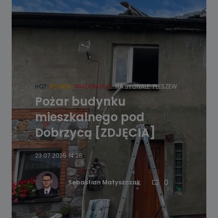
HOT
REGION
WIADOMOŚCI
NA SYGNALE
PLESZEW
Pożar budynku
mieszkalnego pod
Dobrzycą [ZDJĘCIA]
23.07.2025 14:26
0
Sebastian Matyszczak