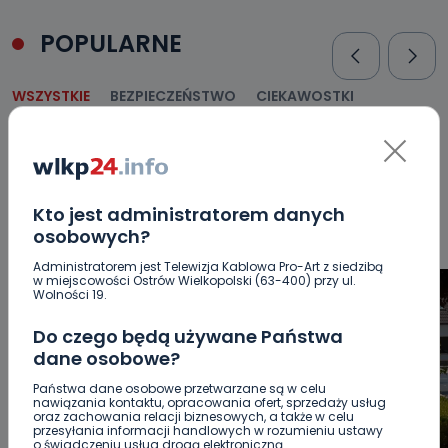
POPULARNE
WSZYSTKIE
BEZPIECZEŃSTWO
CIEKAWOSTKI
EDUKACJA
GOSPODARKA I FINANSE
HISTORIA
KORONAWIRUS
KULTURA I ROZRYWKA
LUDZIE
NA
SYGNALE
OPINIE
POLITYKA
RELIGIA
SAMORZĄD
ŚRODOWISKO
WASZE INFO
WSZYSTKICH ŚWIĘTYCH
Kto jest administratorem danych
WYWIADY
ZDROWIE
osobowych?
Administratorem jest Telewizja Kablowa Pro-Art z siedzibą
w miejscowości Ostrów Wielkopolski (63-400) przy ul.
Wolności 19.
Do czego będą używane Państwa
dane osobowe?
Państwa dane osobowe przetwarzane są w celu
nawiązania kontaktu, opracowania ofert, sprzedaży usług
oraz zachowania relacji biznesowych, a także w celu
przesyłania informacji handlowych w rozumieniu ustawy
o świadczeniu usług drogą elektroniczną.