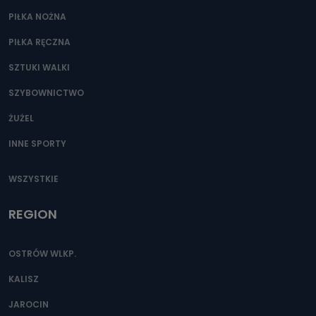
Przetwarzane kategorie Państwa danych osobowych to
dane, które pochodzą bezpośrednio od Państwa (lub
PIŁKA NOŻNA
zostały przekazane w Państwa imieniu) lub dane osobowe,
które zostały zebrane ze źródeł publicznie dostępnych, w
PIŁKA RĘCZNA
szczególności: imię i nazwisko, adres e-mail, telefon
kontaktowy, adres korespondencyjny. Odbiorcą Pastwa
danych osobowych są pracownicy i współpracownicy
SZTUKI WALKI
oraz partnerzy wspomagający administratora w jego
biznesowej działalności.
SZYBOWNICTWO
Jak skontaktować się z inspektorem
ŻUŻEL
danych osobowych?
INNE SPORTY
Można to zrobić pod numerem telefonu 62 735-51-05 lub
e-mailowo pod adresem: poczta@tvproart.pl
WSZYSTKIE
REGION
OSTRÓW WLKP.
KALISZ
JAROCIN