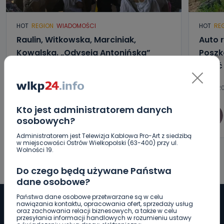
HOT
REGION
WIADOMOŚCI
HOT
RE
Raulin, Witkowska, Marciniak,
Auto r
Kowalska. „Odyseja Antonińska”
Poszk
dzień drugi [FOTO]
wyjść
07.08.2026 20:56
07.08.20
Kto jest administratorem danych
0
Aleksandra Barczak
osobowych?
Administratorem jest Telewizja Kablowa Pro-Art z siedzibą
w miejscowości Ostrów Wielkopolski (63-400) przy ul.
Wolności 19.
Do czego będą używane Państwa
dane osobowe?
Państwa dane osobowe przetwarzane są w celu
nawiązania kontaktu, opracowania ofert, sprzedaży usług
oraz zachowania relacji biznesowych, a także w celu
przesyłania informacji handlowych w rozumieniu ustawy