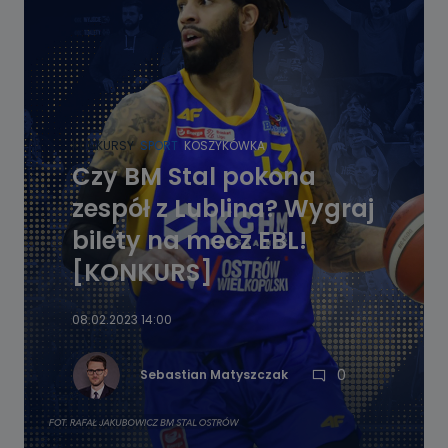
KONKURSY
SPORT
KOSZYKÓWKA
Czy BM Stal pokona
zespół z Lublina? Wygraj
bilety na mecz EBL!
[KONKURS]
08.02.2023 14:00
0
Sebastian Matyszczak