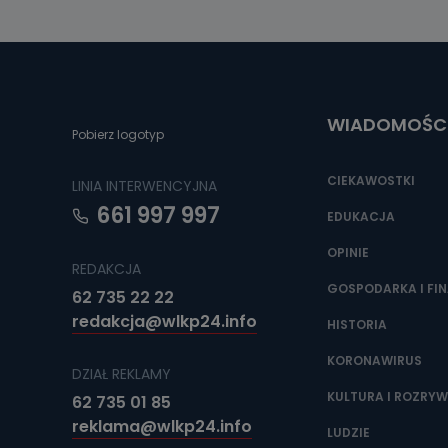
Można to zrob
poczta@tvproar
WIADOMOŚC
Pobierz logotyp
CIEKAWOSTKI
LINIA INTERWENCYJNA
661 997 997
EDUKACJA
OPINIE
REDAKCJA
GOSPODARKA I FI
62 735 22 22
redakcja@wlkp24.info
HISTORIA
KORONAWIRUS
DZIAŁ REKLAMY
KULTURA I ROZRY
62 735 01 85
reklama@wlkp24.info
LUDZIE