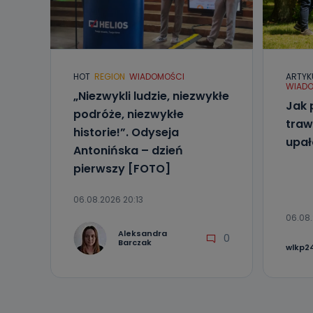
Kiedy i 
Telewizja Kablo
19 nie przekaz
wykorzystywan
Co mogą 
HOT
REGION
WIADOMOŚCI
ARTYK
WIADO
Po wyrażeniu 
„Niezwykli ludzie, niezwykłe
Telewizji Kablo
Jak 
podróże, niezwykłe
19 dostępu do 
traw
ich sprostowan
historie!”. Odyseja
sprzeciwu wobe
upa
Antonińska – dzień
Do kiedy
pierwszy [FOTO]
Do czasu wycof
uzasadnionego
06.08.2026 20:13
06.08.
Jakie da
Aleksandra
0
Przetwarzane 
Barczak
wlkp24
Państwa (lub z
źródeł publiczn
adres korespo
oraz partnerzy
Jak skont