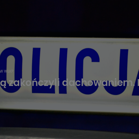
W WLKP.
cją zakończyli dachowaniem.