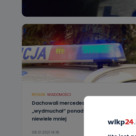
REGION
WIADOMOŚCI
Dachowali mercedesem. Jeden
„wydmuchał” ponad 4 promile, drugi
niewiele mniej
08.01.2021 14:16