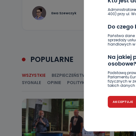
Kto jest 
Administratore
5
Ewa Szewczyk
400) przy ul. Wo
Do czego
Państwa dane o
sprzedaży usłu
handlowych w r
Na jakiej
POPULARNE
osobowe
Podstawą praw
WSZYSTKIE
BEZPIECZEŃSTWO
CIEKAWOSTKI
E
Parlamentu Euro
fizycznych w 
SYGNALE
OPINIE
POLITYKA
RELIGIA
SAMORZ
takich danych 
Czy jest 
AKCEPTUJE
Podanie danyc
nie stanowi wa
związane z ża
wybrany sposób
Pro-Art z siedz