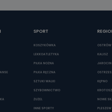
ić pod numerem telefonu 62 735-51-05 lub e-mailowo pod adresem:
t.pl
I
SPORT
REGIO
KOSZYKÓWKA
OSTRÓW 
LEKKOATLETYKA
KALISZ
PIŁKA NOŻNA
JAROCIN
NANSE
PIŁKA RĘCZNA
OSTRZE
SZTUKI WALKI
KĘPNO
SZYBOWNICTWO
KROTOS
WKA
ŻUŻEL
NOWE SK
INNE SPORTY
PLESZEW