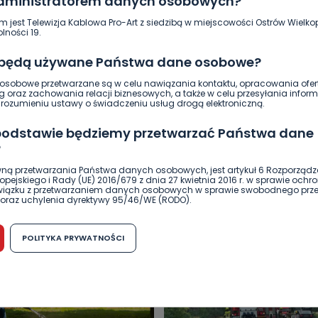
administratorem danych osobowych?
m jest Telewizja Kablowa Pro-Art z siedzibą w miejscowości Ostrów Wielkop
lności 19.
 będą używane Państwa dane osobowe?
sobowe przetwarzane są w celu nawiązania kontaktu, opracowania ofert
g oraz zachowania relacji biznesowych, a także w celu przesyłania inform
ozumieniu ustawy o świadczeniu usług drogą elektroniczną.
 podstawie będziemy przetwarzać Państwa dane
?
ną przetwarzania Państwa danych osobowych, jest artykuł 6 Rozporządz
DUKACJA
GOSPODARKA I FINANSE
HISTORIA
KORONAWI
pejskiego i Rady (UE) 2016/679 z dnia 27 kwietnia 2016 r. w sprawie ochr
związku z przetwarzaniem danych osobowych w sprawie swobodnego prz
ĄD
ŚRODOWISKO
WASZE INFO
WSZYSTKICH ŚWIĘTYCH
oraz uchylenia dyrektywy 95/46/WE (RODO).
możliwość cofnięcia zgody?
POLITYKA PRYWATNOŚCI
h osobowych jest dobrowolne, nie jest wymogiem ustawowym lub umo
runku zawarcia umowy. Cofnięcie zgody jest możliwe na każdym etapie i ni
dnymi negatywnymi konsekwencjami. Cofnięcia zgody można dokonać w
 (e-mail, poczta tradycyjna) tak, aby dotarła do wiadomości Telewizji 
ibą w miejscowości Ostrów Wielkopolski (63-400) przy ul. Wolności 19.