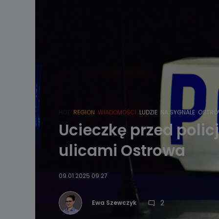
HOT
REGION
WIADOMOŚCI
LUDZIE
NA SYGNALE
OSTRÓ
Ucieczkę przed poli
ulicami Ostrowa
09.01.2025 09:27
2
Ewa Szewczyk