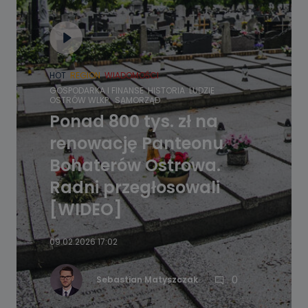
HOT
REGION
WIADOMOŚCI
GOSPODARKA I FINANSE
HISTORIA
LUDZIE
OSTRÓW WLKP.
SAMORZĄD
Ponad 800 tys. zł na
renowację Panteonu
Bohaterów Ostrowa.
Radni przegłosowali
[WIDEO]
09.02.2026 17:02
0
Sebastian Matyszczak