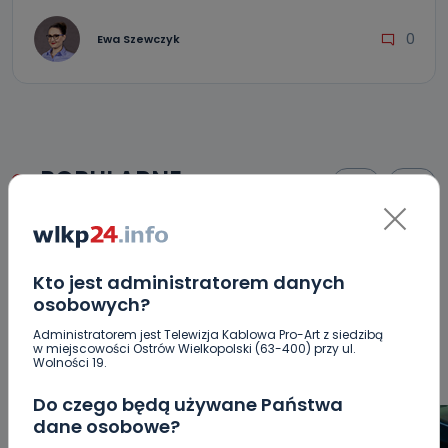
0
Ewa Szewczyk
POPULARNE
WSZYSTKIE
BEZPIECZEŃSTWO
CIEKAWOSTKI
EDUKACJA
GOSPODARKA I FINANSE
HISTORIA
KORONAWIRUS
KULTURA I ROZRYWKA
LUDZIE
NA
Kto jest administratorem danych
osobowych?
SYGNALE
OPINIE
POLITYKA
RELIGIA
SAMORZĄD
ŚRODOWISKO
WASZE INFO
WSZYSTKICH ŚWIĘTYCH
Administratorem jest Telewizja Kablowa Pro-Art z siedzibą
w miejscowości Ostrów Wielkopolski (63-400) przy ul.
WYWIADY
ZDROWIE
Wolności 19.
Do czego będą używane Państwa
dane osobowe?