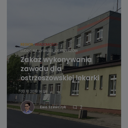
REGION
WIADOMOŚCI
LUDZIE
NA SYGNALE
OSTRZESZÓW
Zakaz wykonywania
zawodu dla
ostrzeszowskiej lekarki
03.10.2019 14:09
2
Ewa Szewczyk