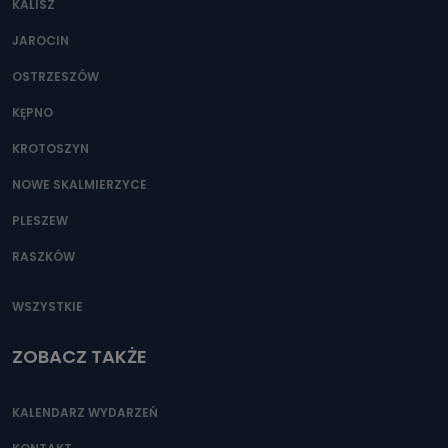
KALISZ
Można to zrobić pod numerem telefonu 62 735-51-05 lub
e-mailowo pod adresem: poczta@tvproart.pl
JAROCIN
OSTRZESZÓW
KĘPNO
KROTOSZYN
NOWE SKALMIERZYCE
PLESZEW
RASZKÓW
WSZYSTKIE
ZOBACZ TAKŻE
KALENDARZ WYDARZEŃ