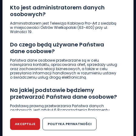
Kto jest administratorem danych
osobowych?
Pobierz logotyp
Administratorem jest Telewizja Kablowa Pro-Art z siedzibą
w miejscowości Ostrów Wielkopolski (63-400) przy ul.
Wolności 19.
LINIA INTERWENCYJNA
Do czego będą używane Państwa
661 997 997
dane osobowe?
Państwa dane osobowe przetwarzane są w celu
REDAKCJA
nawiązania kontaktu, opracowania ofert, sprzedaży usług
oraz zachowania relacji biznesowych, a także w celu
62 735 22 22
redakcja@wlkp24.info
przesyłania informacji handlowych w rozumieniu ustawy
o świadczeniu usług drogą elektroniczną.
DZIAŁ REKLAMY
Na jakiej podstawie będziemy
62 735 01 85
reklama@wlkp24.info
przetwarzać Państwa dane osobowe?
Podstawą prawną przetwarzania Państwa danych
osobowych, jest artykuł 6 Rozporządzenia Parlamentu
WIADOMOŚCI
Europejskiego i Rady (UE) 2016/679 z dnia 27 kwietnia 2016
r. w sprawie ochrony osób fizycznych w związku z
przetwarzaniem danych osobowych w sprawie
AKCEPTUJE
POLITYKA PRYWATNOŚCI
swobodnego przepływu takich danych oraz uchylenia
CIEKAWOSTKI
dyrektywy 95/46/WE (RODO).