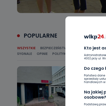
POPULARNE
Kto jest 
WSZYSTKIE
BEZPIECZEŃSTWO
CIEKAWOSTKI
E
SYGNALE
OPINIE
POLITYKA
RELIGIA
SAMORZ
Administratore
400) przy ul. Wo
Do czego
Państwa dane o
sprzedaży usłu
handlowych w r
Na jakiej
osobowe
Podstawą praw