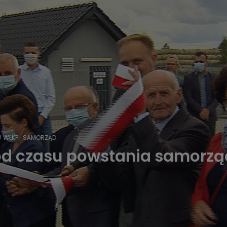
 WLKP.
SAMORZĄD
t od czasu powstania samorz