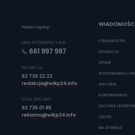
Do czasu wycof
uzasadnionego
Jakie da
WIADOMOŚC
Pobierz logotyp
Przetwarzane 
Państwa (lub z
źródeł publiczn
CIEKAWOSTKI
LINIA INTERWENCYJNA
adres korespo
oraz partnerzy
661 997 997
EDUKACJA
Jak skont
OPINIE
REDAKCJA
Można to zrob
poczta@tvproar
GOSPODARKA I FI
62 735 22 22
redakcja@wlkp24.info
HISTORIA
KORONAWIRUS
DZIAŁ REKLAMY
KULTURA I ROZRY
62 735 01 85
reklama@wlkp24.info
LUDZIE
NA SYGNALE