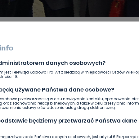
administratorem danych osobowych?
DUKACJA
GOSPODARKA I FINANSE
HISTORIA
KORONAWI
ĄD
ŚRODOWISKO
WASZE INFO
WSZYSTKICH ŚWIĘTYCH
m jest Telewizja Kablowa Pro-Art z siedzibą w miejscowości Ostrów Wielkop
lności 19.
 będą używane Państwa dane osobowe?
sobowe przetwarzane są w celu nawiązania kontaktu, opracowania ofert
g oraz zachowania relacji biznesowych, a także w celu przesyłania inform
ozumieniu ustawy o świadczeniu usług drogą elektroniczną.
 podstawie będziemy przetwarzać Państwa dane
?
ną przetwarzania Państwa danych osobowych, jest artykuł 6 Rozporządz