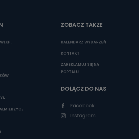
N
ZOBACZ TAKŻE
nio od
brane ze
taktowy,
WLKP.
KALENDARZ WYDARZEŃ
racownicy
KONTAKT
ZAREKLAMUJ SIĘ NA
PORTALU
SZÓW
DOŁĄCZ DO NAS
ZYN
Facebook
ALMIERZYCE
Instagram
W