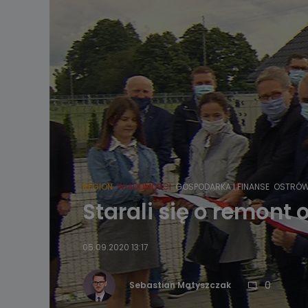
REGION
WIADOMOŚCI
GOSPODARKA I FINANSE
OSTRÓW
Starali się o remon
05.09.2020 13:17
0
Sebastian Matyszczak