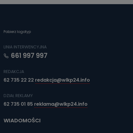
Kiedy i komu możemy przekazać
Państwa dane?
Telewizja Kablowa Pro-Art z siedzibą w miejscowości
Ostrów Wielkopolski (63-400) przy ul. Wolności 19 nie
przekazuje Państwa danych osobowych podmiotom
trzecim, jak również nie są one wykorzystywane w
Pobierz logotyp
procesach zautomatyzowanego profilowania.
Co mogą Państwo zrobić z
LINIA INTERWENCYJNA
przekazanymi nam danymi?
661 997 997
Po wyrażeniu zgody na przetwarzanie danych osobowych,
mają Państwo prawo do żądania od Telewizji Kablowa
Pro-Art z siedzibą w miejscowości Ostrów Wielkopolski (63-
REDAKCJA
400) przy ul. Wolności 19 dostępu do danych osobowych
dotyczących Państwa oraz uzyskania ich kopii, a także
62 735 22 22
redakcja@wlkp24.info
żądania ich sprostowania, usunięcia danych,
ograniczenia ich przetwarzania oraz prawo wniesienia
sprzeciwu wobec ich przetwarzania.
DZIAŁ REKLAMY
Do kiedy Państwa dane osobowe będą
62 735 01 85
reklama@wlkp24.info
przechowywane?
Do czasu wycofania zgody lub, jeśli dane będą
WIADOMOŚCI
przetwarzane na podstawie prawnie uzasadnionego celu
administratora – do momentu wniesienia sprzeciwu.