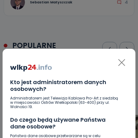
4
Sebastian Matyszczak
POPULARNE
WSZYSTKIE
BEZPIECZEŃSTWO
CIEKAWOSTKI
EDUKACJA
GOSPODARKA I FINANSE
HISTORIA
KORONAWIRUS
KULTURA I ROZRYWKA
LUDZIE
NA
Kto jest administratorem danych
SYGNALE
OPINIE
POLITYKA
RELIGIA
SAMORZĄD
osobowych?
ŚRODOWISKO
WASZE INFO
WSZYSTKICH ŚWIĘTYCH
WYWIADY
ZDROWIE
Administratorem jest Telewizja Kablowa Pro-Art z siedzibą
w miejscowości Ostrów Wielkopolski (63-400) przy ul.
Wolności 19.
Do czego będą używane Państwa
dane osobowe?
Państwa dane osobowe przetwarzane są w celu