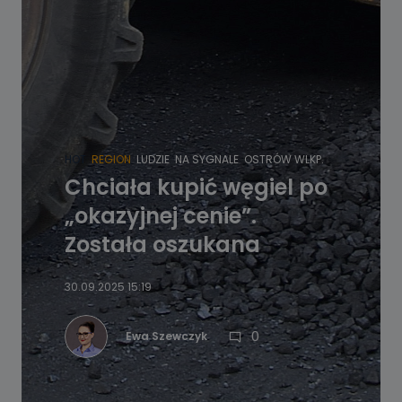
HOT
REGION
LUDZIE
NA SYGNALE
OSTRÓW WLKP.
Chciała kupić węgiel po
„okazyjnej cenie”.
Została oszukana
30.09.2025 15:19
0
Ewa Szewczyk