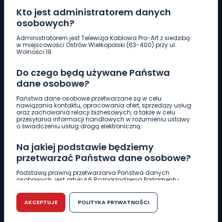
Kto jest administratorem danych
osobowych?
Pobierz logotyp
Administratorem jest Telewizja Kablowa Pro-Art z siedzibą
w miejscowości Ostrów Wielkopolski (63-400) przy ul.
Wolności 19.
LINIA INTERWENCYJNA
Do czego będą używane Państwa
661 997 997
dane osobowe?
Państwa dane osobowe przetwarzane są w celu
REDAKCJA
nawiązania kontaktu, opracowania ofert, sprzedaży usług
oraz zachowania relacji biznesowych, a także w celu
62 735 22 22
redakcja@wlkp24.info
przesyłania informacji handlowych w rozumieniu ustawy
o świadczeniu usług drogą elektroniczną.
DZIAŁ REKLAMY
Na jakiej podstawie będziemy
62 735 01 85
reklama@wlkp24.info
przetwarzać Państwa dane osobowe?
Podstawą prawną przetwarzania Państwa danych
osobowych, jest artykuł 6 Rozporządzenia Parlamentu
WIADOMOŚCI
Europejskiego i Rady (UE) 2016/679 z dnia 27 kwietnia 2016
r. w sprawie ochrony osób fizycznych w związku z
przetwarzaniem danych osobowych w sprawie
AKCEPTUJE
POLITYKA PRYWATNOŚCI
swobodnego przepływu takich danych oraz uchylenia
CIEKAWOSTKI
dyrektywy 95/46/WE (RODO).