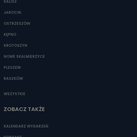
KALISZ
Można to zrobić pod numerem telefonu 62 735-51-05 lub
e-mailowo pod adresem: poczta@tvproart.pl
JAROCIN
OSTRZESZÓW
KĘPNO
KROTOSZYN
NOWE SKALMIERZYCE
PLESZEW
RASZKÓW
WSZYSTKIE
ZOBACZ TAKŻE
KALENDARZ WYDARZEŃ