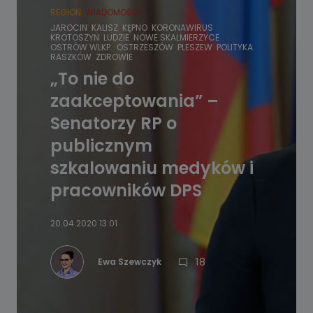
REGION
WIADOMOŚCI
JAROCIN
KALISZ
KĘPNO
KORONAWIRUS
KROTOSZYN
LUDZIE
NOWE SKALMIERZYCE
OSTRÓW WLKP.
OSTRZESZÓW
PLESZEW
POLITYKA
RASZKÓW
ZDROWIE
„To nie do
zaakceptowania” –
Senatorzy RP o
publicznym
szkalowaniu medyków i
pracowników DPS
20.04.2020 13:01
18
Ewa Szewczyk