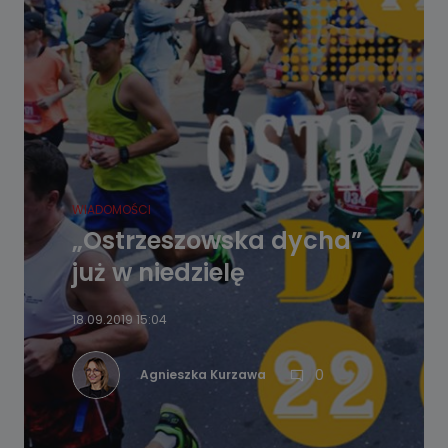
WIADOMOŚCI
„Ostrzeszowska dycha”
już w niedzielę
18.09.2019 15:04
0
Agnieszka Kurzawa