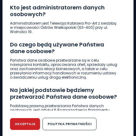
Kto jest administratorem danych
osobowych?
Pobierz logotyp
Administratorem jest Telewizja Kablowa Pro-Art z siedzibą
w miejscowości Ostrów Wielkopolski (63-400) przy ul.
Wolności 19.
LINIA INTERWENCYJNA
Do czego będą używane Państwa
661 997 997
dane osobowe?
Państwa dane osobowe przetwarzane są w celu
REDAKCJA
nawiązania kontaktu, opracowania ofert, sprzedaży usług
oraz zachowania relacji biznesowych, a także w celu
62 735 22 22
redakcja@wlkp24.info
przesyłania informacji handlowych w rozumieniu ustawy
o świadczeniu usług drogą elektroniczną.
DZIAŁ REKLAMY
Na jakiej podstawie będziemy
62 735 01 85
reklama@wlkp24.info
przetwarzać Państwa dane osobowe?
Podstawą prawną przetwarzania Państwa danych
osobowych, jest artykuł 6 Rozporządzenia Parlamentu
WIADOMOŚCI
Europejskiego i Rady (UE) 2016/679 z dnia 27 kwietnia 2016
r. w sprawie ochrony osób fizycznych w związku z
przetwarzaniem danych osobowych w sprawie
AKCEPTUJE
POLITYKA PRYWATNOŚCI
swobodnego przepływu takich danych oraz uchylenia
CIEKAWOSTKI
dyrektywy 95/46/WE (RODO).