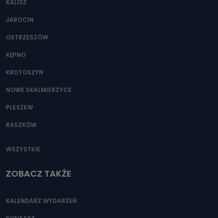
KALISZ
Można to zrobić pod numerem telefonu 62 735-51-05 lub
e-mailowo pod adresem: poczta@tvproart.pl
JAROCIN
OSTRZESZÓW
KĘPNO
KROTOSZYN
NOWE SKALMIERZYCE
PLESZEW
RASZKÓW
WSZYSTKIE
ZOBACZ TAKŻE
KALENDARZ WYDARZEŃ