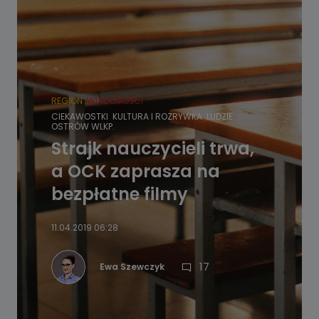
REGION
WIADOMOŚCI
CIEKAWOSTKI
KULTURA I ROZRYWKA
LUDZIE
OSTRÓW WLKP.
Strajk nauczycieli trwa,
a OCK zaprasza na
bezpłatne filmy
11.04.2019 06:28
17
Ewa Szewczyk