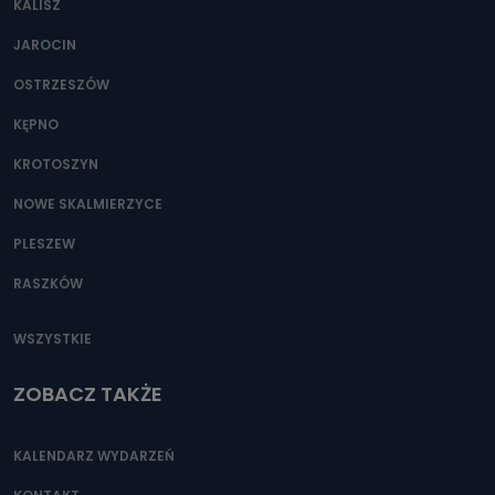
KALISZ
Można to zrobić pod numerem telefonu 62 735-51-05 lub
e-mailowo pod adresem: poczta@tvproart.pl
JAROCIN
OSTRZESZÓW
KĘPNO
KROTOSZYN
NOWE SKALMIERZYCE
PLESZEW
RASZKÓW
WSZYSTKIE
ZOBACZ TAKŻE
KALENDARZ WYDARZEŃ