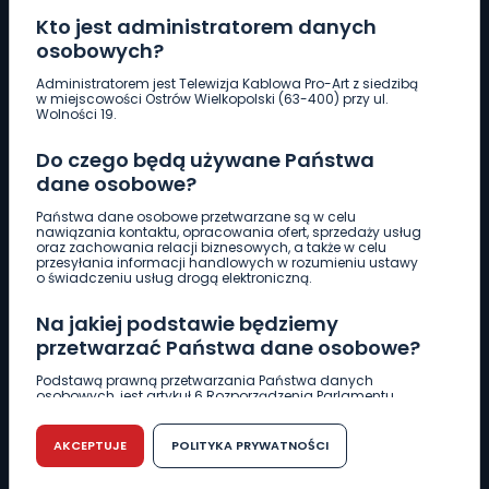
Kto jest administratorem danych
osobowych?
Pobierz logotyp
Administratorem jest Telewizja Kablowa Pro-Art z siedzibą
w miejscowości Ostrów Wielkopolski (63-400) przy ul.
Wolności 19.
LINIA INTERWENCYJNA
Do czego będą używane Państwa
661 997 997
dane osobowe?
Państwa dane osobowe przetwarzane są w celu
REDAKCJA
nawiązania kontaktu, opracowania ofert, sprzedaży usług
oraz zachowania relacji biznesowych, a także w celu
62 735 22 22
redakcja@wlkp24.info
przesyłania informacji handlowych w rozumieniu ustawy
o świadczeniu usług drogą elektroniczną.
DZIAŁ REKLAMY
Na jakiej podstawie będziemy
62 735 01 85
reklama@wlkp24.info
przetwarzać Państwa dane osobowe?
Podstawą prawną przetwarzania Państwa danych
osobowych, jest artykuł 6 Rozporządzenia Parlamentu
WIADOMOŚCI
Europejskiego i Rady (UE) 2016/679 z dnia 27 kwietnia 2016
r. w sprawie ochrony osób fizycznych w związku z
przetwarzaniem danych osobowych w sprawie
AKCEPTUJE
POLITYKA PRYWATNOŚCI
swobodnego przepływu takich danych oraz uchylenia
CIEKAWOSTKI
dyrektywy 95/46/WE (RODO).