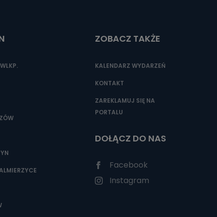
N
ZOBACZ TAKŻE
nio od
brane ze
taktowy,
WLKP.
KALENDARZ WYDARZEŃ
racownicy
KONTAKT
ZAREKLAMUJ SIĘ NA
PORTALU
SZÓW
DOŁĄCZ DO NAS
ZYN
Facebook
ALMIERZYCE
Instagram
W