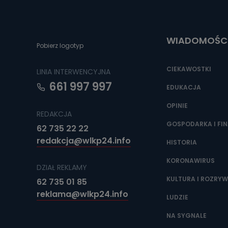
Do czasu wycof
uzasadnionego
Jakie da
WIADOMOŚC
Pobierz logotyp
Przetwarzane 
Państwa (lub z
źródeł publiczn
CIEKAWOSTKI
LINIA INTERWENCYJNA
adres korespo
oraz partnerzy
661 997 997
EDUKACJA
Jak skont
OPINIE
REDAKCJA
Można to zrob
poczta@tvproar
GOSPODARKA I FI
62 735 22 22
redakcja@wlkp24.info
HISTORIA
KORONAWIRUS
DZIAŁ REKLAMY
KULTURA I ROZRY
62 735 01 85
reklama@wlkp24.info
LUDZIE
NA SYGNALE