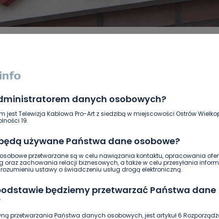
administratorem danych osobowych?
DUKACJA
GOSPODARKA I FINANSE
HISTORIA
KORONAWI
ĄD
ŚRODOWISKO
WASZE INFO
WSZYSTKICH ŚWIĘTYCH
m jest Telewizja Kablowa Pro-Art z siedzibą w miejscowości Ostrów Wielkop
lności 19.
 będą używane Państwa dane osobowe?
sobowe przetwarzane są w celu nawiązania kontaktu, opracowania ofert
g oraz zachowania relacji biznesowych, a także w celu przesyłania inform
ozumieniu ustawy o świadczeniu usług drogą elektroniczną.
 podstawie będziemy przetwarzać Państwa dane
?
ną przetwarzania Państwa danych osobowych, jest artykuł 6 Rozporządz