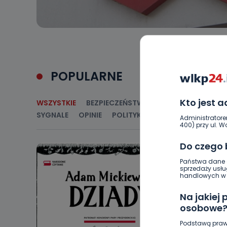
POPULARNE
Kto jest 
WSZYSTKIE
BEZPIECZEŃSTWO
CIEKAWOSTKI
E
SYGNALE
OPINIE
POLITYKA
RELIGIA
SAMORZ
Administratore
400) przy ul. Wo
Do czego
Państwa dane o
sprzedaży usłu
handlowych w r
Na jakiej
osobowe
Podstawą praw