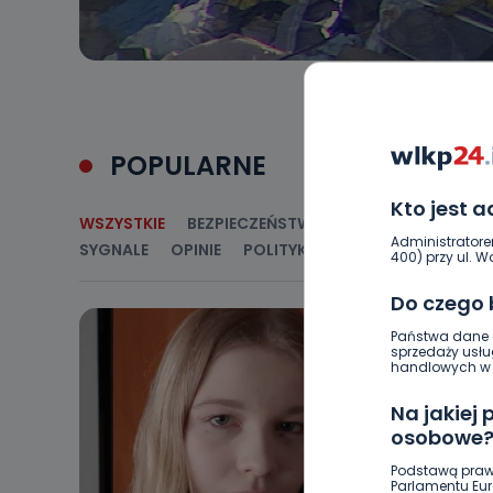
POPULARNE
Kto jest 
WSZYSTKIE
BEZPIECZEŃSTWO
CIEKAWOSTKI
E
Administratore
SYGNALE
OPINIE
POLITYKA
RELIGIA
SAMORZ
400) przy ul. Wo
Do czego
Państwa dane o
sprzedaży usłu
handlowych w r
Na jakiej
osobowe
Podstawą praw
Parlamentu Euro