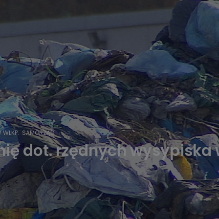
 WLKP.
SAMORZĄD
nię dot. rzędnych wysypiska 