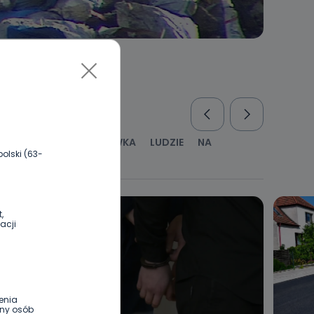
RUS
KULTURA I ROZRYWKA
LUDZIE
NA
olski (63-
WYWIADY
ZDROWIE
,
acji
enia
ony osób