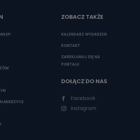
N
ZOBACZ TAKŻE
nio od
brane ze
WLKP.
KALENDARZ WYDARZEŃ
taktowy,
racownicy
KONTAKT
ZAREKLAMUJ SIĘ NA
PORTALU
SZÓW
DOŁĄCZ DO NAS
ZYN
Facebook
ALMIERZYCE
Instagram
W