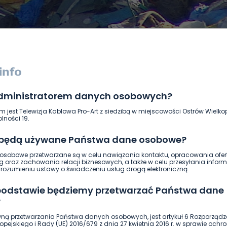
administratorem danych osobowych?
DUKACJA
GOSPODARKA I FINANSE
HISTORIA
KORONAWI
m jest Telewizja Kablowa Pro-Art z siedzibą w miejscowości Ostrów Wielkop
ĄD
ŚRODOWISKO
WASZE INFO
WSZYSTKICH ŚWIĘTYCH
lności 19.
 będą używane Państwa dane osobowe?
sobowe przetwarzane są w celu nawiązania kontaktu, opracowania ofert
g oraz zachowania relacji biznesowych, a także w celu przesyłania inform
ozumieniu ustawy o świadczeniu usług drogą elektroniczną.
 podstawie będziemy przetwarzać Państwa dane
?
ną przetwarzania Państwa danych osobowych, jest artykuł 6 Rozporządz
pejskiego i Rady (UE) 2016/679 z dnia 27 kwietnia 2016 r. w sprawie ochr