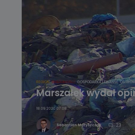
REGION
WIADOMOŚCI
GOSPODARKA I FINANSE
OSTRÓW
Marszałek wydał opi
18.09.2020 07:08
23
Sebastian Matyszczak