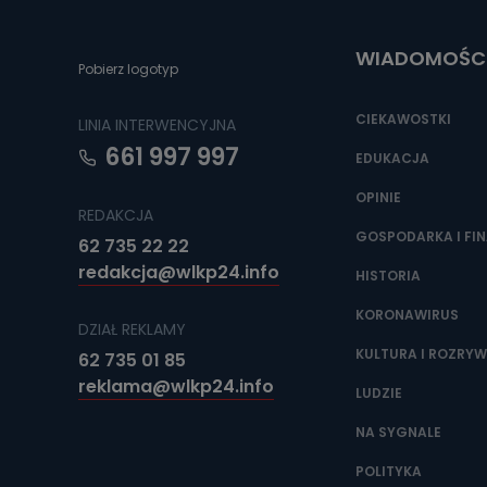
Do czasu wycof
uzasadnionego
WIADOMOŚC
Jakie da
Pobierz logotyp
Przetwarzane 
Państwa (lub z
CIEKAWOSTKI
LINIA INTERWENCYJNA
źródeł publiczn
adres korespo
661 997 997
oraz partnerzy
EDUKACJA
OPINIE
Jak skont
REDAKCJA
Można to zrob
GOSPODARKA I FI
62 735 22 22
poczta@tvproar
redakcja@wlkp24.info
HISTORIA
KORONAWIRUS
DZIAŁ REKLAMY
KULTURA I ROZRY
62 735 01 85
reklama@wlkp24.info
LUDZIE
NA SYGNALE
POLITYKA