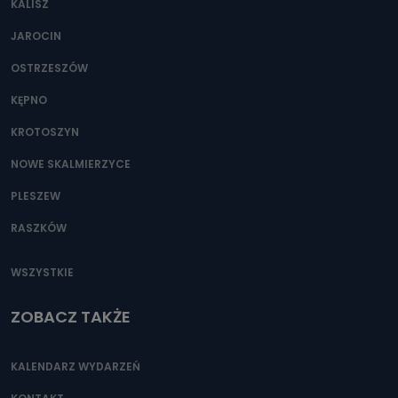
KALISZ
Można to zrobić pod numerem telefonu 62 735-51-05 lub
e-mailowo pod adresem: poczta@tvproart.pl
JAROCIN
OSTRZESZÓW
KĘPNO
KROTOSZYN
NOWE SKALMIERZYCE
PLESZEW
RASZKÓW
WSZYSTKIE
ZOBACZ TAKŻE
KALENDARZ WYDARZEŃ