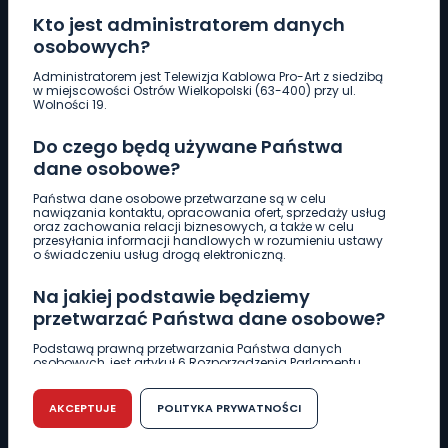
Kto jest administratorem danych
osobowych?
Pobierz logotyp
Administratorem jest Telewizja Kablowa Pro-Art z siedzibą
w miejscowości Ostrów Wielkopolski (63-400) przy ul.
Wolności 19.
LINIA INTERWENCYJNA
Do czego będą używane Państwa
661 997 997
dane osobowe?
Państwa dane osobowe przetwarzane są w celu
REDAKCJA
nawiązania kontaktu, opracowania ofert, sprzedaży usług
oraz zachowania relacji biznesowych, a także w celu
62 735 22 22
redakcja@wlkp24.info
przesyłania informacji handlowych w rozumieniu ustawy
o świadczeniu usług drogą elektroniczną.
DZIAŁ REKLAMY
Na jakiej podstawie będziemy
62 735 01 85
reklama@wlkp24.info
przetwarzać Państwa dane osobowe?
Podstawą prawną przetwarzania Państwa danych
osobowych, jest artykuł 6 Rozporządzenia Parlamentu
WIADOMOŚCI
Europejskiego i Rady (UE) 2016/679 z dnia 27 kwietnia 2016
r. w sprawie ochrony osób fizycznych w związku z
przetwarzaniem danych osobowych w sprawie
AKCEPTUJE
POLITYKA PRYWATNOŚCI
swobodnego przepływu takich danych oraz uchylenia
CIEKAWOSTKI
dyrektywy 95/46/WE (RODO).