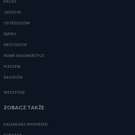
KALISZ
Można to zrobić pod numerem telefonu 62 735-51-05 lub
e-mailowo pod adresem: poczta@tvproart.pl
JAROCIN
OSTRZESZÓW
KĘPNO
KROTOSZYN
NOWE SKALMIERZYCE
PLESZEW
RASZKÓW
WSZYSTKIE
ZOBACZ TAKŻE
KALENDARZ WYDARZEŃ