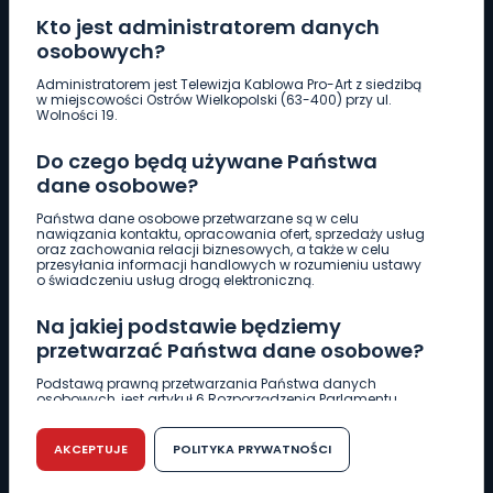
Kto jest administratorem danych
osobowych?
Pobierz logotyp
Administratorem jest Telewizja Kablowa Pro-Art z siedzibą
w miejscowości Ostrów Wielkopolski (63-400) przy ul.
Wolności 19.
LINIA INTERWENCYJNA
Do czego będą używane Państwa
661 997 997
dane osobowe?
Państwa dane osobowe przetwarzane są w celu
REDAKCJA
nawiązania kontaktu, opracowania ofert, sprzedaży usług
oraz zachowania relacji biznesowych, a także w celu
62 735 22 22
redakcja@wlkp24.info
przesyłania informacji handlowych w rozumieniu ustawy
o świadczeniu usług drogą elektroniczną.
DZIAŁ REKLAMY
Na jakiej podstawie będziemy
62 735 01 85
reklama@wlkp24.info
przetwarzać Państwa dane osobowe?
Podstawą prawną przetwarzania Państwa danych
osobowych, jest artykuł 6 Rozporządzenia Parlamentu
WIADOMOŚCI
Europejskiego i Rady (UE) 2016/679 z dnia 27 kwietnia 2016
r. w sprawie ochrony osób fizycznych w związku z
przetwarzaniem danych osobowych w sprawie
AKCEPTUJE
POLITYKA PRYWATNOŚCI
swobodnego przepływu takich danych oraz uchylenia
CIEKAWOSTKI
dyrektywy 95/46/WE (RODO).