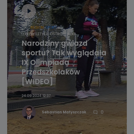
HOT
REGION
SPORT
LEKKOATLETYKA
OSTRÓW WLKP.
Narodziny gwiazd
sportu? Tak wyglądała
IX Olimpiada
Przedszkolaków
[WIDEO]
24.09.2024 12:37
0
Sebastian Matyszczak