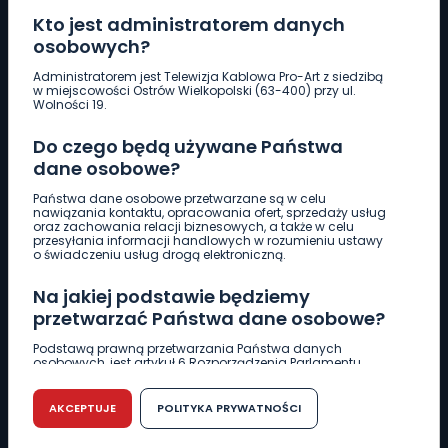
Kto jest administratorem danych
osobowych?
Pobierz logotyp
Administratorem jest Telewizja Kablowa Pro-Art z siedzibą
w miejscowości Ostrów Wielkopolski (63-400) przy ul.
Wolności 19.
LINIA INTERWENCYJNA
Do czego będą używane Państwa
661 997 997
dane osobowe?
Państwa dane osobowe przetwarzane są w celu
REDAKCJA
nawiązania kontaktu, opracowania ofert, sprzedaży usług
oraz zachowania relacji biznesowych, a także w celu
62 735 22 22
redakcja@wlkp24.info
przesyłania informacji handlowych w rozumieniu ustawy
o świadczeniu usług drogą elektroniczną.
DZIAŁ REKLAMY
Na jakiej podstawie będziemy
62 735 01 85
reklama@wlkp24.info
przetwarzać Państwa dane osobowe?
Podstawą prawną przetwarzania Państwa danych
osobowych, jest artykuł 6 Rozporządzenia Parlamentu
WIADOMOŚCI
Europejskiego i Rady (UE) 2016/679 z dnia 27 kwietnia 2016
r. w sprawie ochrony osób fizycznych w związku z
przetwarzaniem danych osobowych w sprawie
AKCEPTUJE
POLITYKA PRYWATNOŚCI
swobodnego przepływu takich danych oraz uchylenia
CIEKAWOSTKI
dyrektywy 95/46/WE (RODO).