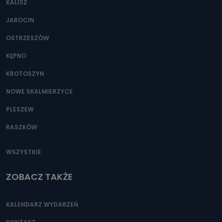
KALISZ
Można to zrobić pod numerem telefonu 62 735-51-05 lub
e-mailowo pod adresem: poczta@tvproart.pl
JAROCIN
OSTRZESZÓW
KĘPNO
KROTOSZYN
NOWE SKALMIERZYCE
PLESZEW
RASZKÓW
WSZYSTKIE
ZOBACZ TAKŻE
KALENDARZ WYDARZEŃ