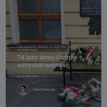
REGION
WIADOMOŚCI
CIEKAWOSTKI
EDUKACJA
HISTORIA
LUDZIE
OSTRÓW WLKP.
74 lata temu Ostrów
odzyskał wolność
23.01.2019 13:21
2
Ewa Szewczyk