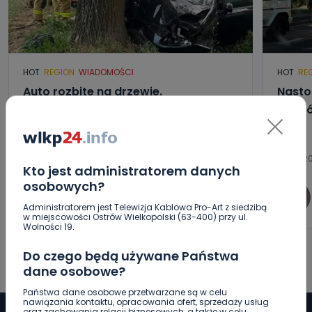
HOT
REGION
WIADOMOŚCI
HOT
RE
Auto rozbite na drzewie.
Nasto
Poszkodowani nie mogli z niego
osobó
wyjść [FOTO]
07.08.2026 19:16
07.08.20
Kto jest administratorem danych
osobowych?
0
Sebastian Matyszczak
Administratorem jest Telewizja Kablowa Pro-Art z siedzibą
w miejscowości Ostrów Wielkopolski (63-400) przy ul.
Wolności 19.
Do czego będą używane Państwa
dane osobowe?
Państwa dane osobowe przetwarzane są w celu
nawiązania kontaktu, opracowania ofert, sprzedaży usług
oraz zachowania relacji biznesowych, a także w celu