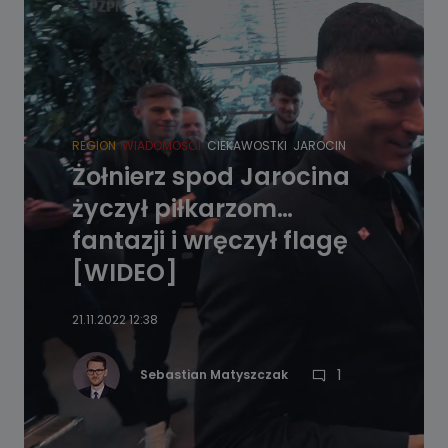
REGION
WIADOMOŚCI
CIEKAWOSTKI
JAROCIN
Żołnierz spod Jarocina
życzył piłkarzom…
fantazji i wręczył flagę
[WIDEO]
21.11.2022 12:38
1
Sebastian Matyszczak