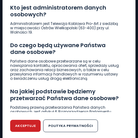
Kto jest administratorem danych
osobowych?
Pobierz logotyp
Administratorem jest Telewizja Kablowa Pro-Art z siedzibą
w miejscowości Ostrów Wielkopolski (63-400) przy ul.
Wolności 19.
LINIA INTERWENCYJNA
Do czego będą używane Państwa
661 997 997
dane osobowe?
Państwa dane osobowe przetwarzane są w celu
REDAKCJA
nawiązania kontaktu, opracowania ofert, sprzedaży usług
oraz zachowania relacji biznesowych, a także w celu
62 735 22 22
redakcja@wlkp24.info
przesyłania informacji handlowych w rozumieniu ustawy
o świadczeniu usług drogą elektroniczną.
DZIAŁ REKLAMY
Na jakiej podstawie będziemy
62 735 01 85
reklama@wlkp24.info
przetwarzać Państwa dane osobowe?
Podstawą prawną przetwarzania Państwa danych
osobowych, jest artykuł 6 Rozporządzenia Parlamentu
WIADOMOŚCI
Europejskiego i Rady (UE) 2016/679 z dnia 27 kwietnia 2016
r. w sprawie ochrony osób fizycznych w związku z
przetwarzaniem danych osobowych w sprawie
AKCEPTUJE
POLITYKA PRYWATNOŚCI
swobodnego przepływu takich danych oraz uchylenia
CIEKAWOSTKI
dyrektywy 95/46/WE (RODO).