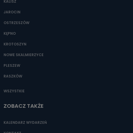
KALISZ
Można to zrobić pod numerem telefonu 62 735-51-05 lub
e-mailowo pod adresem: poczta@tvproart.pl
JAROCIN
OSTRZESZÓW
KĘPNO
KROTOSZYN
NOWE SKALMIERZYCE
PLESZEW
RASZKÓW
WSZYSTKIE
ZOBACZ TAKŻE
KALENDARZ WYDARZEŃ