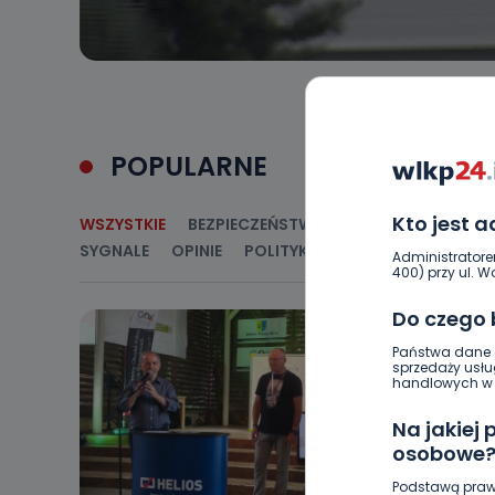
POPULARNE
Kto jest 
WSZYSTKIE
BEZPIECZEŃSTWO
CIEKAWOSTKI
E
SYGNALE
OPINIE
POLITYKA
RELIGIA
SAMORZ
Administratore
400) przy ul. Wo
Do czego
Państwa dane o
sprzedaży usłu
handlowych w r
Na jakiej
osobowe
Podstawą praw