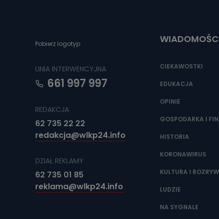
Do czasu wycof
uzasadnionego
Jakie da
WIADOMOŚC
Pobierz logotyp
Przetwarzane 
Państwa (lub z
źródeł publiczn
CIEKAWOSTKI
LINIA INTERWENCYJNA
adres korespo
oraz partnerzy
661 997 997
EDUKACJA
Jak skont
OPINIE
REDAKCJA
Można to zrob
poczta@tvproar
GOSPODARKA I FI
62 735 22 22
redakcja@wlkp24.info
HISTORIA
KORONAWIRUS
DZIAŁ REKLAMY
KULTURA I ROZRY
62 735 01 85
reklama@wlkp24.info
LUDZIE
NA SYGNALE