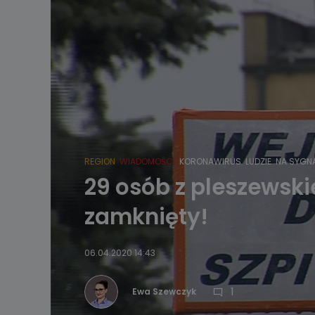
REGION
WIADOMOŚCI
KORONAWIRUS
LUDZIE
NA SYGN
29 osób z pleszewski
zamknięty!
06.04.2020 14:43
1
Ewa Szewczyk