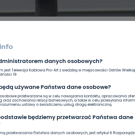
administratorem danych osobowych?
DUKACJA
GOSPODARKA I FINANSE
HISTORIA
KORONAWI
ĄD
ŚRODOWISKO
WASZE INFO
WSZYSTKICH ŚWIĘTYCH
m jest Telewizja Kablowa Pro-Art z siedzibą w miejscowości Ostrów Wielkop
lności 19.
 będą używane Państwa dane osobowe?
sobowe przetwarzane są w celu nawiązania kontaktu, opracowania ofert
g oraz zachowania relacji biznesowych, a także w celu przesyłania inform
ozumieniu ustawy o świadczeniu usług drogą elektroniczną.
 podstawie będziemy przetwarzać Państwa dane
?
ną przetwarzania Państwa danych osobowych, jest artykuł 6 Rozporządz