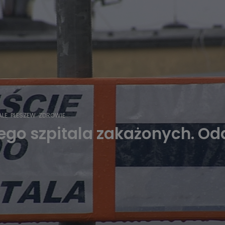
ALE
PLESZEW
ZDROWIE
ego szpitala zakażonych. Odd