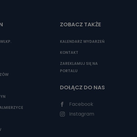
N
ZOBACZ TAKŻE
nio od
brane ze
taktowy,
WLKP.
KALENDARZ WYDARZEŃ
racownicy
KONTAKT
ZAREKLAMUJ SIĘ NA
PORTALU
SZÓW
DOŁĄCZ DO NAS
ZYN
Facebook
ALMIERZYCE
Instagram
W