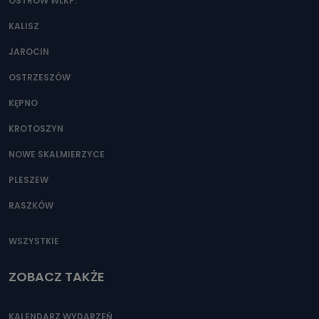
danych osobowych?
OSTRÓW WLKP.
Można to zrobić pod numerem telefonu 62 735-51-05 lub
KALISZ
e-mailowo pod adresem: poczta@tvproart.pl
JAROCIN
OSTRZESZÓW
KĘPNO
KROTOSZYN
NOWE SKALMIERZYCE
PLESZEW
RASZKÓW
WSZYSTKIE
ZOBACZ TAKŻE
KALENDARZ WYDARZEŃ