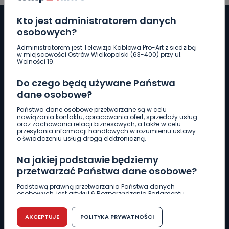
Kto jest administratorem danych
osobowych?
Administratorem jest Telewizja Kablowa Pro-Art z siedzibą
Pobierz logotyp
w miejscowości Ostrów Wielkopolski (63-400) przy ul.
Wolności 19.
LINIA INTERWENCYJNA
Do czego będą używane Państwa
661 997 997
dane osobowe?
Państwa dane osobowe przetwarzane są w celu
nawiązania kontaktu, opracowania ofert, sprzedaży usług
REDAKCJA
oraz zachowania relacji biznesowych, a także w celu
przesyłania informacji handlowych w rozumieniu ustawy
62 735 22 22
redakcja@wlkp24.info
o świadczeniu usług drogą elektroniczną.
Na jakiej podstawie będziemy
DZIAŁ REKLAMY
przetwarzać Państwa dane osobowe?
62 735 01 85
reklama@wlkp24.info
Podstawą prawną przetwarzania Państwa danych
osobowych, jest artykuł 6 Rozporządzenia Parlamentu
Europejskiego i Rady (UE) 2016/679 z dnia 27 kwietnia 2016
WIADOMOŚCI
r. w sprawie ochrony osób fizycznych w związku z
przetwarzaniem danych osobowych w sprawie
AKCEPTUJE
POLITYKA PRYWATNOŚCI
swobodnego przepływu takich danych oraz uchylenia