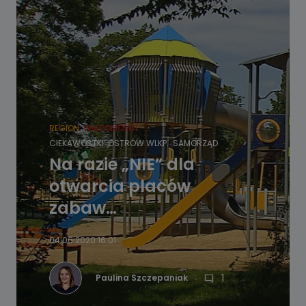
REGION
WIADOMOŚCI
CIEKAWOSTKI
OSTRÓW WLKP.
SAMORZĄD
Na razie „NIE” dla
otwarcia placów
zabaw…
04.06.2020 16:01
1
Paulina Szczepaniak