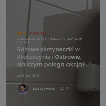
REGION
WIADOMOŚCI
EDUKACJA
KROTOSZYN
LUDZIE
OSTRÓW WLKP.
ZDROWIE
Różowe skrzyneczki w
Krotoszynie i Ostrowie.
Na czym polega akcja?
23.03.2021 16:08
5
Ewa Szewczyk