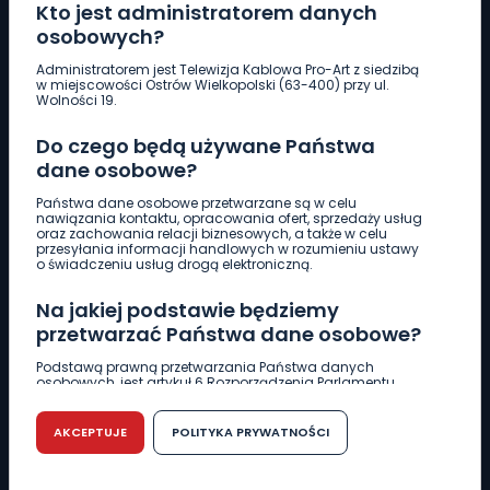
Kto jest administratorem danych
osobowych?
Pobierz logotyp
Administratorem jest Telewizja Kablowa Pro-Art z siedzibą
w miejscowości Ostrów Wielkopolski (63-400) przy ul.
Wolności 19.
LINIA INTERWENCYJNA
661 997 997
Do czego będą używane Państwa
dane osobowe?
REDAKCJA
Państwa dane osobowe przetwarzane są w celu
nawiązania kontaktu, opracowania ofert, sprzedaży usług
62 735 22 22
redakcja@wlkp24.info
oraz zachowania relacji biznesowych, a także w celu
przesyłania informacji handlowych w rozumieniu ustawy
o świadczeniu usług drogą elektroniczną.
DZIAŁ REKLAMY
Na jakiej podstawie będziemy
62 735 01 85
reklama@wlkp24.info
przetwarzać Państwa dane osobowe?
Podstawą prawną przetwarzania Państwa danych
WIADOMOŚCI
osobowych, jest artykuł 6 Rozporządzenia Parlamentu
Europejskiego i Rady (UE) 2016/679 z dnia 27 kwietnia 2016
r. w sprawie ochrony osób fizycznych w związku z
przetwarzaniem danych osobowych w sprawie
AKCEPTUJE
POLITYKA PRYWATNOŚCI
CIEKAWOSTKI
swobodnego przepływu takich danych oraz uchylenia
dyrektywy 95/46/WE (RODO).
EDUKACJA