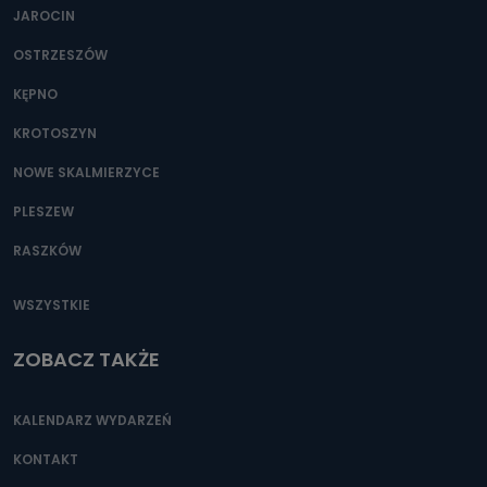
Można to zrobić pod numerem telefonu 62 735-51-05 lub
JAROCIN
e-mailowo pod adresem: poczta@tvproart.pl
OSTRZESZÓW
KĘPNO
KROTOSZYN
NOWE SKALMIERZYCE
PLESZEW
RASZKÓW
WSZYSTKIE
ZOBACZ TAKŻE
KALENDARZ WYDARZEŃ
KONTAKT