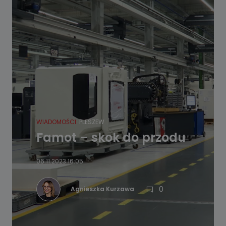
WIADOMOŚCI
PLESZEW
Famot – skok do przodu
06.11.2023 16:05
0
Agnieszka Kurzawa