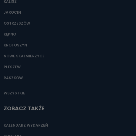
KALISZ
Można to zrobić pod numerem telefonu 62 735-51-05 lub
e-mailowo pod adresem: poczta@tvproart.pl
JAROCIN
OSTRZESZÓW
KĘPNO
KROTOSZYN
NOWE SKALMIERZYCE
PLESZEW
RASZKÓW
WSZYSTKIE
ZOBACZ TAKŻE
KALENDARZ WYDARZEŃ