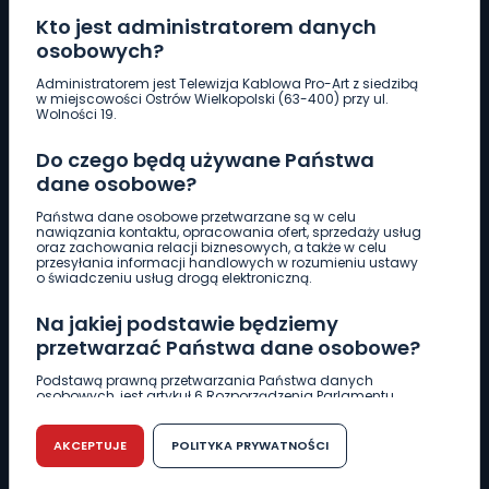
Kto jest administratorem danych
osobowych?
Pobierz logotyp
Administratorem jest Telewizja Kablowa Pro-Art z siedzibą
w miejscowości Ostrów Wielkopolski (63-400) przy ul.
Wolności 19.
LINIA INTERWENCYJNA
Do czego będą używane Państwa
661 997 997
dane osobowe?
Państwa dane osobowe przetwarzane są w celu
REDAKCJA
nawiązania kontaktu, opracowania ofert, sprzedaży usług
oraz zachowania relacji biznesowych, a także w celu
62 735 22 22
redakcja@wlkp24.info
przesyłania informacji handlowych w rozumieniu ustawy
o świadczeniu usług drogą elektroniczną.
DZIAŁ REKLAMY
Na jakiej podstawie będziemy
62 735 01 85
reklama@wlkp24.info
przetwarzać Państwa dane osobowe?
Podstawą prawną przetwarzania Państwa danych
osobowych, jest artykuł 6 Rozporządzenia Parlamentu
WIADOMOŚCI
Europejskiego i Rady (UE) 2016/679 z dnia 27 kwietnia 2016
r. w sprawie ochrony osób fizycznych w związku z
przetwarzaniem danych osobowych w sprawie
AKCEPTUJE
POLITYKA PRYWATNOŚCI
swobodnego przepływu takich danych oraz uchylenia
CIEKAWOSTKI
dyrektywy 95/46/WE (RODO).