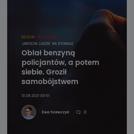
REGION
WIADOMOŚCI
JAROCIN
LUDZIE
NA SYGNALE
Oblał benzyną
policjantów, a potem
siebie. Groził
samobójstwem
13.08.2021 09:51
0
Ewa Szewczyk