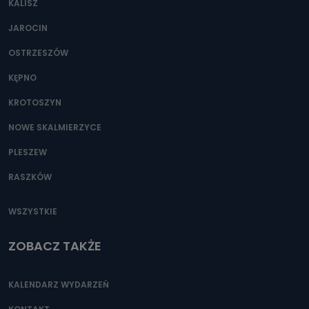
KALISZ
Można to zrobić pod numerem telefonu 62 735-51-05 lub
e-mailowo pod adresem: poczta@tvproart.pl
JAROCIN
OSTRZESZÓW
KĘPNO
KROTOSZYN
NOWE SKALMIERZYCE
PLESZEW
RASZKÓW
WSZYSTKIE
ZOBACZ TAKŻE
KALENDARZ WYDARZEŃ