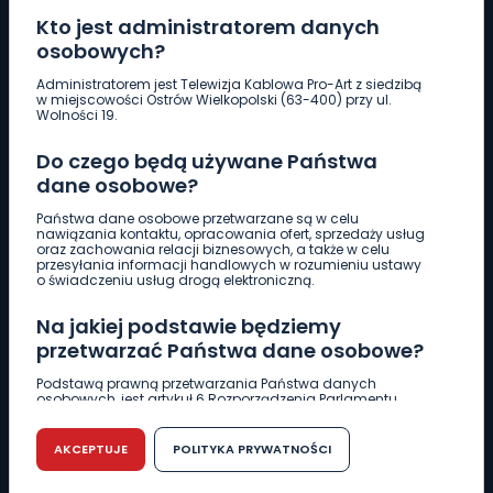
Kto jest administratorem danych
osobowych?
Pobierz logotyp
Administratorem jest Telewizja Kablowa Pro-Art z siedzibą
w miejscowości Ostrów Wielkopolski (63-400) przy ul.
Wolności 19.
LINIA INTERWENCYJNA
Do czego będą używane Państwa
661 997 997
dane osobowe?
Państwa dane osobowe przetwarzane są w celu
REDAKCJA
nawiązania kontaktu, opracowania ofert, sprzedaży usług
oraz zachowania relacji biznesowych, a także w celu
62 735 22 22
redakcja@wlkp24.info
przesyłania informacji handlowych w rozumieniu ustawy
o świadczeniu usług drogą elektroniczną.
DZIAŁ REKLAMY
Na jakiej podstawie będziemy
62 735 01 85
reklama@wlkp24.info
przetwarzać Państwa dane osobowe?
Podstawą prawną przetwarzania Państwa danych
osobowych, jest artykuł 6 Rozporządzenia Parlamentu
WIADOMOŚCI
Europejskiego i Rady (UE) 2016/679 z dnia 27 kwietnia 2016
r. w sprawie ochrony osób fizycznych w związku z
przetwarzaniem danych osobowych w sprawie
AKCEPTUJE
POLITYKA PRYWATNOŚCI
swobodnego przepływu takich danych oraz uchylenia
CIEKAWOSTKI
dyrektywy 95/46/WE (RODO).