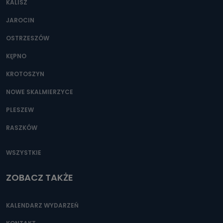
KALISZ
Można to zrobić pod numerem telefonu 62 735-51-05 lub
e-mailowo pod adresem: poczta@tvproart.pl
JAROCIN
OSTRZESZÓW
KĘPNO
KROTOSZYN
NOWE SKALMIERZYCE
PLESZEW
RASZKÓW
WSZYSTKIE
ZOBACZ TAKŻE
KALENDARZ WYDARZEŃ