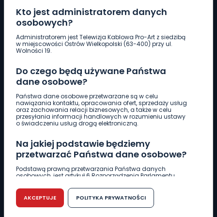
Kto jest administratorem danych
osobowych?
Pobierz logotyp
Administratorem jest Telewizja Kablowa Pro-Art z siedzibą
w miejscowości Ostrów Wielkopolski (63-400) przy ul.
Wolności 19.
LINIA INTERWENCYJNA
Do czego będą używane Państwa
661 997 997
dane osobowe?
Państwa dane osobowe przetwarzane są w celu
REDAKCJA
nawiązania kontaktu, opracowania ofert, sprzedaży usług
oraz zachowania relacji biznesowych, a także w celu
62 735 22 22
redakcja@wlkp24.info
przesyłania informacji handlowych w rozumieniu ustawy
o świadczeniu usług drogą elektroniczną.
DZIAŁ REKLAMY
Na jakiej podstawie będziemy
62 735 01 85
reklama@wlkp24.info
przetwarzać Państwa dane osobowe?
Podstawą prawną przetwarzania Państwa danych
osobowych, jest artykuł 6 Rozporządzenia Parlamentu
WIADOMOŚCI
Europejskiego i Rady (UE) 2016/679 z dnia 27 kwietnia 2016
r. w sprawie ochrony osób fizycznych w związku z
przetwarzaniem danych osobowych w sprawie
AKCEPTUJE
POLITYKA PRYWATNOŚCI
swobodnego przepływu takich danych oraz uchylenia
CIEKAWOSTKI
dyrektywy 95/46/WE (RODO).