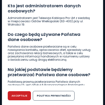
Kto jest administratorem danych
osobowych?
Pobierz logotyp
Administratorem jest Telewizja Kablowa Pro-Art z siedzibą
w miejscowości Ostrów Wielkopolski (63-400) przy ul.
Wolności 19.
LINIA INTERWENCYJNA
Do czego będą używane Państwa
661 997 997
dane osobowe?
Państwa dane osobowe przetwarzane są w celu
REDAKCJA
nawiązania kontaktu, opracowania ofert, sprzedaży usług
oraz zachowania relacji biznesowych, a także w celu
62 735 22 22
redakcja@wlkp24.info
przesyłania informacji handlowych w rozumieniu ustawy
o świadczeniu usług drogą elektroniczną.
DZIAŁ REKLAMY
Na jakiej podstawie będziemy
62 735 01 85
reklama@wlkp24.info
przetwarzać Państwa dane osobowe?
Podstawą prawną przetwarzania Państwa danych
osobowych, jest artykuł 6 Rozporządzenia Parlamentu
WIADOMOŚCI
Europejskiego i Rady (UE) 2016/679 z dnia 27 kwietnia 2016
r. w sprawie ochrony osób fizycznych w związku z
przetwarzaniem danych osobowych w sprawie
AKCEPTUJE
POLITYKA PRYWATNOŚCI
swobodnego przepływu takich danych oraz uchylenia
CIEKAWOSTKI
dyrektywy 95/46/WE (RODO).