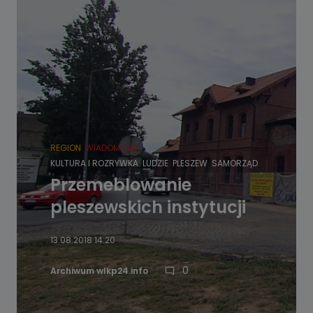
REGION
WIADOMOŚCI
KULTURA I ROZRYWKA
LUDZIE
PLESZEW
SAMORZĄD
Przemeblowanie
pleszewskich instytucji
13.08.2018 14:20
0
Archiwum wlkp24.info