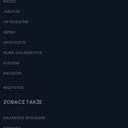
KALISZ
Można to zrobić pod numerem telefonu 62 735-51-05 lub
e-mailowo pod adresem: poczta@tvproart.pl
JAROCIN
OSTRZESZÓW
KĘPNO
KROTOSZYN
NOWE SKALMIERZYCE
PLESZEW
RASZKÓW
WSZYSTKIE
ZOBACZ TAKŻE
KALENDARZ WYDARZEŃ