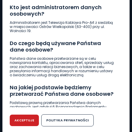
Kto jest administratorem danych
osobowych?
Pobierz logotyp
Administratorem jest Telewizja Kablowa Pro-Art z siedzibą
w miejscowości Ostrów Wielkopolski (63-400) przy ul.
Wolności 19.
LINIA INTERWENCYJNA
Do czego będą używane Państwa
661 997 997
dane osobowe?
Państwa dane osobowe przetwarzane są w celu
REDAKCJA
nawiązania kontaktu, opracowania ofert, sprzedaży usług
oraz zachowania relacji biznesowych, a także w celu
62 735 22 22
redakcja@wlkp24.info
przesyłania informacji handlowych w rozumieniu ustawy
o świadczeniu usług drogą elektroniczną.
DZIAŁ REKLAMY
Na jakiej podstawie będziemy
62 735 01 85
reklama@wlkp24.info
przetwarzać Państwa dane osobowe?
Podstawą prawną przetwarzania Państwa danych
osobowych, jest artykuł 6 Rozporządzenia Parlamentu
WIADOMOŚCI
Europejskiego i Rady (UE) 2016/679 z dnia 27 kwietnia 2016
r. w sprawie ochrony osób fizycznych w związku z
przetwarzaniem danych osobowych w sprawie
AKCEPTUJE
POLITYKA PRYWATNOŚCI
swobodnego przepływu takich danych oraz uchylenia
CIEKAWOSTKI
dyrektywy 95/46/WE (RODO).