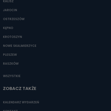
KALISZ
Można to zrobić pod numerem telefonu 62 735-51-05 lub
e-mailowo pod adresem: poczta@tvproart.pl
JAROCIN
OSTRZESZÓW
KĘPNO
KROTOSZYN
NOWE SKALMIERZYCE
PLESZEW
RASZKÓW
WSZYSTKIE
ZOBACZ TAKŻE
KALENDARZ WYDARZEŃ