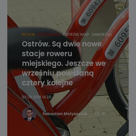
REGION
WIADOMOŚCI
OSTRÓW WLKP.
SAMORZĄD
Ostrów. Są dwie nowe
stacje roweru
miejskiego. Jeszcze we
wrześniu powstaną
cztery kolejne
03.09.2018 14:28
6
Sebastian Matyszczak