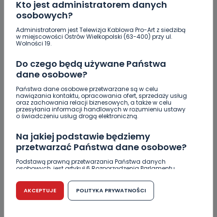
Kto jest administratorem danych
osobowych?
Administratorem jest Telewizja Kablowa Pro-Art z siedzibą
w miejscowości Ostrów Wielkopolski (63-400) przy ul.
Wolności 19.
Do czego będą używane Państwa
dane osobowe?
Państwa dane osobowe przetwarzane są w celu
nawiązania kontaktu, opracowania ofert, sprzedaży usług
oraz zachowania relacji biznesowych, a także w celu
przesyłania informacji handlowych w rozumieniu ustawy
REGION
o świadczeniu usług drogą elektroniczną.
Nowa siedziba Domu Pomocy Społecznej? To
Na jakiej podstawie będziemy
największe marzenie tej kadencji – mówi
przetwarzać Państwa dane osobowe?
starosta ostrowski Paweł Rajski
Podstawą prawną przetwarzania Państwa danych
osobowych, jest artykuł 6 Rozporządzenia Parlamentu
13.02.2019 16:29
Europejskiego i Rady (UE) 2016/679 z dnia 27 kwietnia 2016
r. w sprawie ochrony osób fizycznych w związku z
przetwarzaniem danych osobowych w sprawie
AKCEPTUJE
POLITYKA PRYWATNOŚCI
10
Archiwum wlkp24.info
swobodnego przepływu takich danych oraz uchylenia
dyrektywy 95/46/WE (RODO).