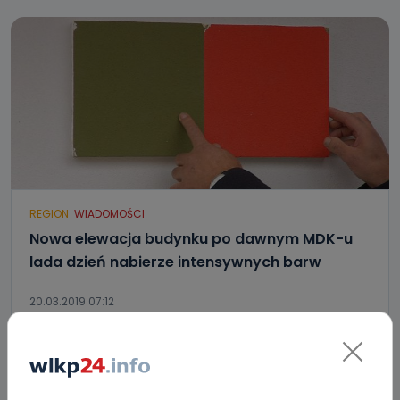
REGION
WIADOMOŚCI
Nowa elewacja budynku po dawnym MDK-u
lada dzień nabierze intensywnych barw
20.03.2019 07:12
2
Paulina Szczepaniak