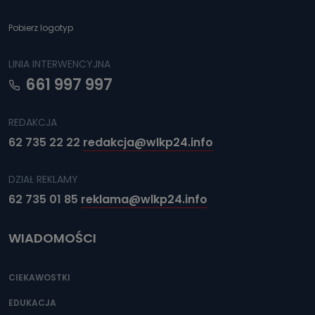
e-mailowo pod adresem: poczta@tvproart.pl
Pobierz logotyp
LINIA INTERWENCYJNA
661 997 997
REDAKCJA
62 735 22 22
redakcja@wlkp24.info
DZIAŁ REKLAMY
62 735 01 85
reklama@wlkp24.info
WIADOMOŚCI
CIEKAWOSTKI
EDUKACJA