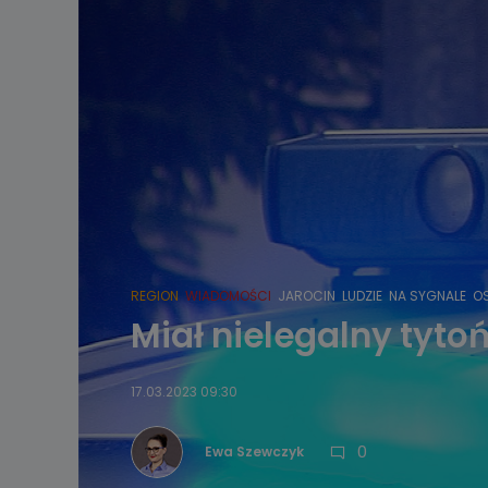
REGION
WIADOMOŚCI
JAROCIN
LUDZIE
NA SYGNALE
O
Miał nielegalny tytoń 
17.03.2023 09:30
0
Ewa Szewczyk