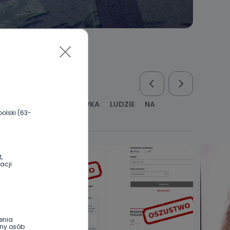
RUS
KULTURA I ROZRYWKA
LUDZIE
NA
olski (63-
WYWIADY
ZDROWIE
,
acji
enia
ony osób