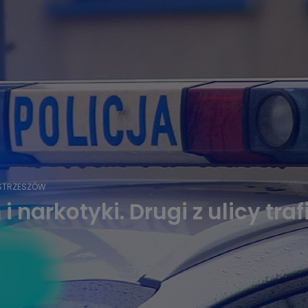
STRZESZÓW
i narkotyki. Drugi z ulicy traf