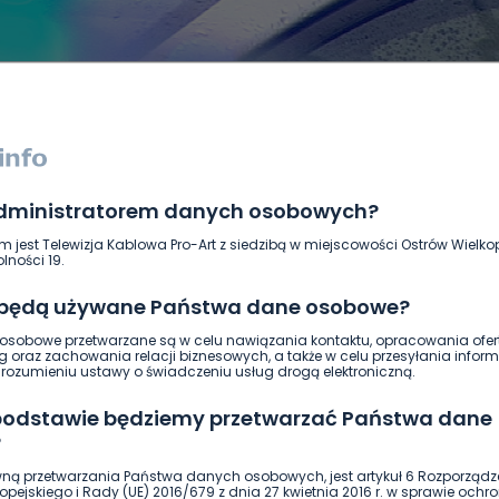
administratorem danych osobowych?
DUKACJA
GOSPODARKA I FINANSE
HISTORIA
KORONAWI
m jest Telewizja Kablowa Pro-Art z siedzibą w miejscowości Ostrów Wielkop
ĄD
ŚRODOWISKO
WASZE INFO
WSZYSTKICH ŚWIĘTYCH
lności 19.
 będą używane Państwa dane osobowe?
sobowe przetwarzane są w celu nawiązania kontaktu, opracowania ofert
g oraz zachowania relacji biznesowych, a także w celu przesyłania inform
ozumieniu ustawy o świadczeniu usług drogą elektroniczną.
 podstawie będziemy przetwarzać Państwa dane
?
ną przetwarzania Państwa danych osobowych, jest artykuł 6 Rozporządz
pejskiego i Rady (UE) 2016/679 z dnia 27 kwietnia 2016 r. w sprawie ochr