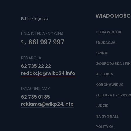
Do czasu wycof
uzasadnionego
WIADOMOŚC
Jakie da
Pobierz logotyp
Przetwarzane 
Państwa (lub z
CIEKAWOSTKI
LINIA INTERWENCYJNA
źródeł publiczn
adres korespo
661 997 997
oraz partnerzy
EDUKACJA
OPINIE
Jak skont
REDAKCJA
Można to zrob
GOSPODARKA I FI
62 735 22 22
poczta@tvproar
redakcja@wlkp24.info
HISTORIA
KORONAWIRUS
DZIAŁ REKLAMY
KULTURA I ROZRY
62 735 01 85
reklama@wlkp24.info
LUDZIE
NA SYGNALE
POLITYKA