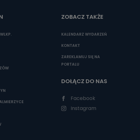
N
ZOBACZ TAKŻE
nio od
brane ze
WLKP.
KALENDARZ WYDARZEŃ
taktowy,
racownicy
KONTAKT
ZAREKLAMUJ SIĘ NA
PORTALU
SZÓW
DOŁĄCZ DO NAS
ZYN
Facebook
ALMIERZYCE
Instagram
W