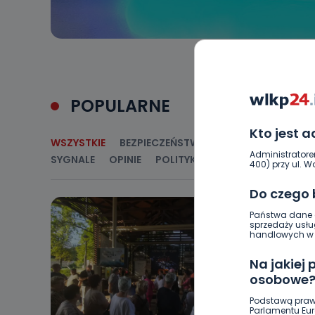
POPULARNE
Kto jest 
WSZYSTKIE
BEZPIECZEŃSTWO
CIEKAWOSTKI
E
Administratore
SYGNALE
OPINIE
POLITYKA
RELIGIA
SAMORZ
400) przy ul. Wo
Do czego
Państwa dane o
sprzedaży usłu
handlowych w r
Na jakiej
osobowe
Podstawą praw
Parlamentu Euro