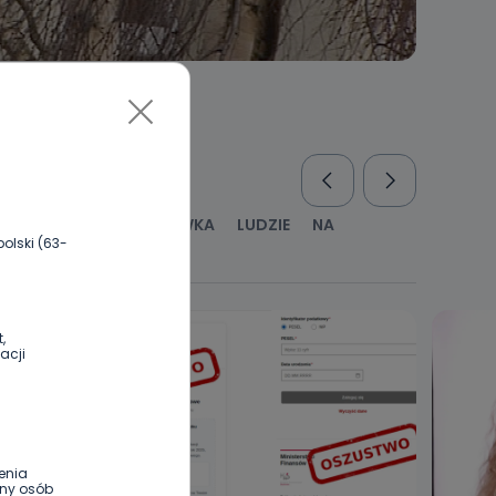
RUS
KULTURA I ROZRYWKA
LUDZIE
NA
olski (63-
WYWIADY
ZDROWIE
,
acji
enia
ony osób