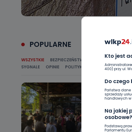
POPULARNE
Kto jest 
WSZYSTKIE
BEZPIECZEŃSTWO
CIEKAWOSTKI
E
Administratore
SYGNALE
OPINIE
POLITYKA
RELIGIA
SAMORZ
400) przy ul. Wo
Do czego
Państwa dane o
sprzedaży usłu
handlowych w r
Na jakiej
osobowe
Podstawą praw
Parlamentu Euro