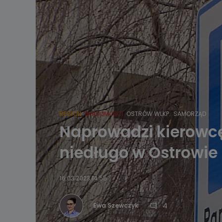
REGION
WIADOMOŚCI
OSTRÓW WLKP.
SAMORZĄD
Naprowadzi kierowcę
niedługo w Ostrowie
16.03.2023 14:55
4
Ewa Szewczyk