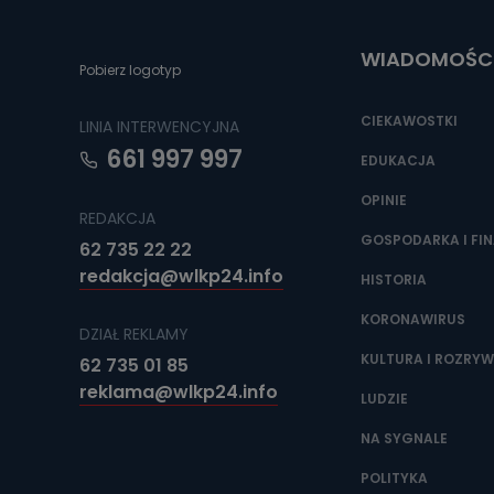
Do czasu wycof
uzasadnionego
WIADOMOŚC
Jakie da
Pobierz logotyp
Przetwarzane 
Państwa (lub z
CIEKAWOSTKI
LINIA INTERWENCYJNA
źródeł publiczn
adres korespo
661 997 997
oraz partnerzy
EDUKACJA
OPINIE
Jak skont
REDAKCJA
Można to zrob
GOSPODARKA I FI
62 735 22 22
poczta@tvproar
redakcja@wlkp24.info
HISTORIA
KORONAWIRUS
DZIAŁ REKLAMY
KULTURA I ROZRY
62 735 01 85
reklama@wlkp24.info
LUDZIE
NA SYGNALE
POLITYKA