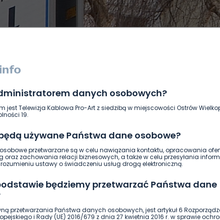
administratorem danych osobowych?
DUKACJA
GOSPODARKA I FINANSE
HISTORIA
KORONAWI
m jest Telewizja Kablowa Pro-Art z siedzibą w miejscowości Ostrów Wielkop
ĄD
ŚRODOWISKO
WASZE INFO
WSZYSTKICH ŚWIĘTYCH
lności 19.
 będą używane Państwa dane osobowe?
sobowe przetwarzane są w celu nawiązania kontaktu, opracowania ofert
g oraz zachowania relacji biznesowych, a także w celu przesyłania inform
ozumieniu ustawy o świadczeniu usług drogą elektroniczną.
 podstawie będziemy przetwarzać Państwa dane
?
ną przetwarzania Państwa danych osobowych, jest artykuł 6 Rozporządz
pejskiego i Rady (UE) 2016/679 z dnia 27 kwietnia 2016 r. w sprawie ochr