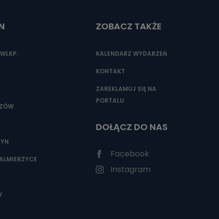
N
ZOBACZ TAKŻE
nio od
brane ze
WLKP.
KALENDARZ WYDARZEŃ
taktowy,
racownicy
KONTAKT
ZAREKLAMUJ SIĘ NA
PORTALU
SZÓW
DOŁĄCZ DO NAS
ZYN
Facebook
ALMIERZYCE
Instagram
W