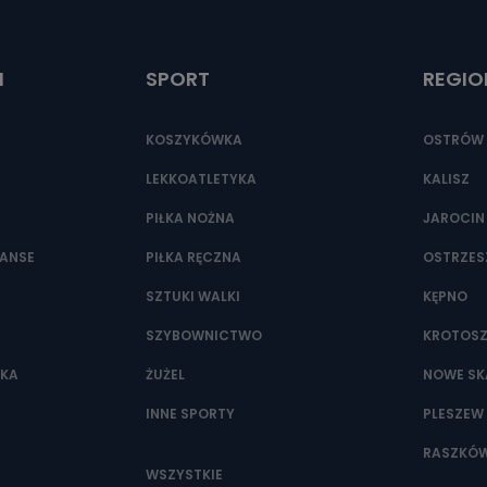
ić pod numerem telefonu 62 735-51-05 lub e-mailowo pod adresem:
t.pl
I
SPORT
REGIO
KOSZYKÓWKA
OSTRÓW 
LEKKOATLETYKA
KALISZ
PIŁKA NOŻNA
JAROCIN
NANSE
PIŁKA RĘCZNA
OSTRZE
SZTUKI WALKI
KĘPNO
SZYBOWNICTWO
KROTOS
WKA
ŻUŻEL
NOWE SK
INNE SPORTY
PLESZEW
RASZKÓ
WSZYSTKIE