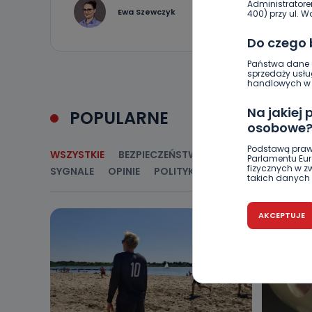
Administratore
11
Ewa Szewczyk
400) przy ul. Wo
Do czego
Państwa dane o
sprzedaży usłu
handlowych w r
Na jakiej
POPULARNE
osobowe
Podstawą praw
WSZYSTKIE
BEZPIECZEŃSTWO
CIEKAWOSTKI
E
Parlamentu Euro
fizycznych w 
SYGNALE
OPINIE
POLITYKA
RELIGIA
SAMORZ
takich danych 
Czy jest 
AKCEPTUJE
Podanie danyc
nie stanowi wa
związane z ża
wybrany sposób
Pro-Art z siedz
Kiedy i 