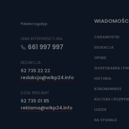
Można to zrob
poczta@tvproar
WIADOMOŚC
Pobierz logotyp
CIEKAWOSTKI
LINIA INTERWENCYJNA
661 997 997
EDUKACJA
OPINIE
REDAKCJA
GOSPODARKA I FI
62 735 22 22
redakcja@wlkp24.info
HISTORIA
KORONAWIRUS
DZIAŁ REKLAMY
KULTURA I ROZRY
62 735 01 85
reklama@wlkp24.info
LUDZIE
NA SYGNALE