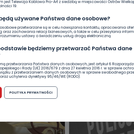
m jest Telewizja Kablowa Pro-Art z siedzibą w miejscowości Ostrów Wielkop
lności 19.
 będą używane Państwa dane osobowe?
sobowe przetwarzane są w celu nawiązania kontaktu, opracowania ofert
g oraz zachowania relacji biznesowych, a także w celu przesyłania inform
ozumieniu ustawy o świadczeniu usług drogą elektroniczną.
 podstawie będziemy przetwarzać Państwa dane
?
ną przetwarzania Państwa danych osobowych, jest artykuł 6 Rozporządz
DUKACJA
GOSPODARKA I FINANSE
HISTORIA
KORONAWI
pejskiego i Rady (UE) 2016/679 z dnia 27 kwietnia 2016 r. w sprawie ochr
związku z przetwarzaniem danych osobowych w sprawie swobodnego prz
ĄD
ŚRODOWISKO
WASZE INFO
WSZYSTKICH ŚWIĘTYCH
oraz uchylenia dyrektywy 95/46/WE (RODO).
możliwość cofnięcia zgody?
POLITYKA PRYWATNOŚCI
h osobowych jest dobrowolne, nie jest wymogiem ustawowym lub umo
runku zawarcia umowy. Cofnięcie zgody jest możliwe na każdym etapie i ni
dnymi negatywnymi konsekwencjami. Cofnięcia zgody można dokonać w
 (e-mail, poczta tradycyjna) tak, aby dotarła do wiadomości Telewizji 
ibą w miejscowości Ostrów Wielkopolski (63-400) przy ul. Wolności 19.
komu możemy przekazać Państwa dane?