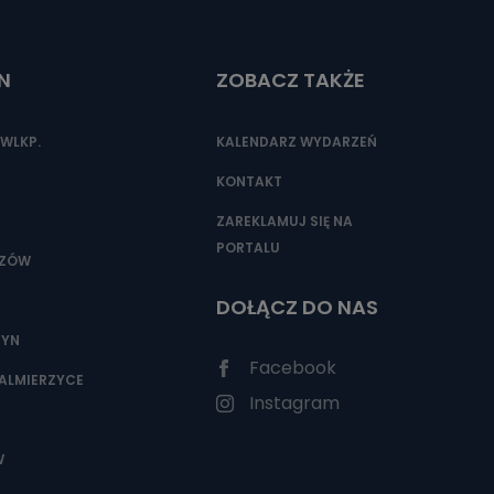
N
ZOBACZ TAKŻE
WLKP.
KALENDARZ WYDARZEŃ
KONTAKT
ZAREKLAMUJ SIĘ NA
PORTALU
SZÓW
DOŁĄCZ DO NAS
ZYN
Facebook
ALMIERZYCE
Instagram
W