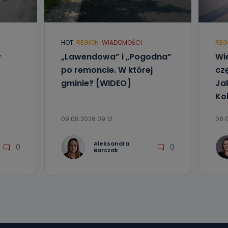
l. Wolności
e
HOT
REGION
WIADOMOŚCI
REG
ania od
w
„Lawendowa” i „Pogodna”
Wi
. Wolności
po remoncie. W której
czę
że żądania
enia
gminie? [WIDEO]
Ja
Kol
09.08.2026 09:12
08.0
Aleksandra
0
0
Barczak
nio od
brane ze
taktowy,
racownicy