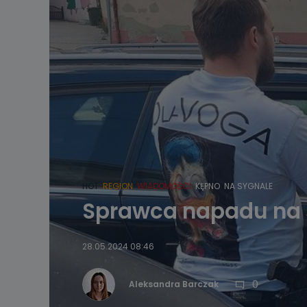
HOT
REGION
WIADOMOŚCI
KĘPNO
NA SYGNALE
Sprawca napadu na 
28.05.2024 08:46
0
Aleksandra Barczak