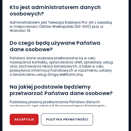
Kto jest administratorem danych
osobowych?
Pobierz logotyp
Administratorem jest Telewizja Kablowa Pro-Art z siedzibą
w miejscowości Ostrów Wielkopolski (63-400) przy ul.
Wolności 19.
LINIA INTERWENCYJNA
Do czego będą używane Państwa
661 997 997
dane osobowe?
Państwa dane osobowe przetwarzane są w celu
REDAKCJA
nawiązania kontaktu, opracowania ofert, sprzedaży usług
oraz zachowania relacji biznesowych, a także w celu
62 735 22 22
redakcja@wlkp24.info
przesyłania informacji handlowych w rozumieniu ustawy
o świadczeniu usług drogą elektroniczną.
DZIAŁ REKLAMY
Na jakiej podstawie będziemy
62 735 01 85
reklama@wlkp24.info
przetwarzać Państwa dane osobowe?
Podstawą prawną przetwarzania Państwa danych
osobowych, jest artykuł 6 Rozporządzenia Parlamentu
WIADOMOŚCI
Europejskiego i Rady (UE) 2016/679 z dnia 27 kwietnia 2016
r. w sprawie ochrony osób fizycznych w związku z
przetwarzaniem danych osobowych w sprawie
AKCEPTUJE
POLITYKA PRYWATNOŚCI
swobodnego przepływu takich danych oraz uchylenia
CIEKAWOSTKI
dyrektywy 95/46/WE (RODO).