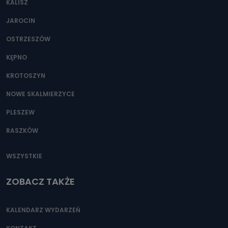
KALISZ
Można to zrobić pod numerem telefonu 62 735-51-05 lub
e-mailowo pod adresem: poczta@tvproart.pl
JAROCIN
OSTRZESZÓW
KĘPNO
KROTOSZYN
NOWE SKALMIERZYCE
PLESZEW
RASZKÓW
WSZYSTKIE
ZOBACZ TAKŻE
KALENDARZ WYDARZEŃ