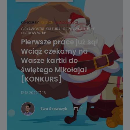
KONKURSY
REGION
WIADOMOŚCI
CIEKAWOSTKI
KULTURA I ROZRYWKA
LUDZIE
OSTRÓW WLKP.
Pierwsze prace już są!
Wciąż czekamy na
Wasze kartki do
świętego Mikołaja!
[KONKURS]
12.12.2022 17:16
1
Ewa Szewczyk