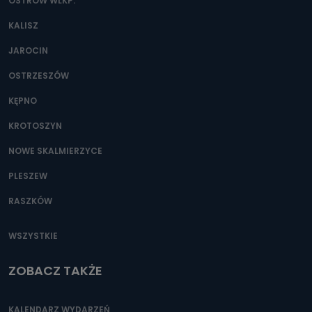
danych osobowych?
OSTRÓW WLKP.
Można to zrobić pod numerem telefonu 62 735-51-05 lub
KALISZ
e-mailowo pod adresem: poczta@tvproart.pl
JAROCIN
OSTRZESZÓW
KĘPNO
KROTOSZYN
NOWE SKALMIERZYCE
PLESZEW
RASZKÓW
WSZYSTKIE
ZOBACZ TAKŻE
KALENDARZ WYDARZEŃ