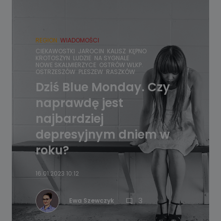
REGION
WIADOMOŚCI
CIEKAWOSTKI
JAROCIN
KALISZ
KĘPNO
KROTOSZYN
LUDZIE
NA SYGNALE
NOWE SKALMIERZYCE
OSTRÓW WLKP.
OSTRZESZÓW
PLESZEW
RASZKÓW
Dziś Blue Monday. Czy
naprawdę jest
najbardziej
depresyjnym dniem w
roku?
16.01.2023 10:12
3
Ewa Szewczyk