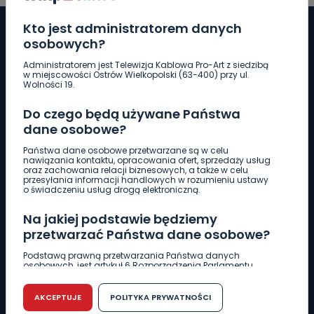
Kto jest administratorem danych
osobowych?
Administratorem jest Telewizja Kablowa Pro-Art z siedzibą
Pobierz logotyp
w miejscowości Ostrów Wielkopolski (63-400) przy ul.
Wolności 19.
LINIA INTERWENCYJNA
Do czego będą używane Państwa
661 997 997
dane osobowe?
Państwa dane osobowe przetwarzane są w celu
nawiązania kontaktu, opracowania ofert, sprzedaży usług
REDAKCJA
oraz zachowania relacji biznesowych, a także w celu
przesyłania informacji handlowych w rozumieniu ustawy
62 735 22 22
redakcja@wlkp24.info
o świadczeniu usług drogą elektroniczną.
Na jakiej podstawie będziemy
DZIAŁ REKLAMY
przetwarzać Państwa dane osobowe?
62 735 01 85
reklama@wlkp24.info
Podstawą prawną przetwarzania Państwa danych
osobowych, jest artykuł 6 Rozporządzenia Parlamentu
Europejskiego i Rady (UE) 2016/679 z dnia 27 kwietnia 2016
WIADOMOŚCI
r. w sprawie ochrony osób fizycznych w związku z
przetwarzaniem danych osobowych w sprawie
AKCEPTUJE
POLITYKA PRYWATNOŚCI
swobodnego przepływu takich danych oraz uchylenia