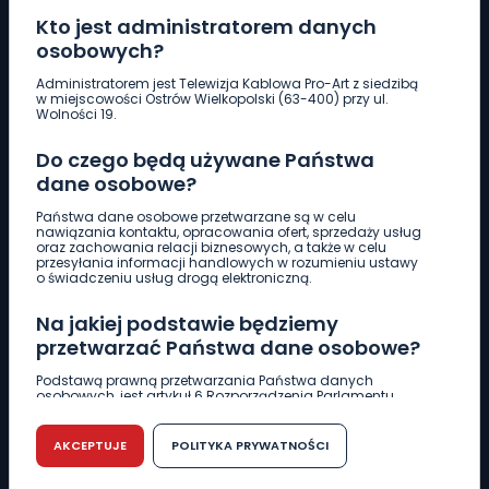
Kto jest administratorem danych
osobowych?
Pobierz logotyp
Administratorem jest Telewizja Kablowa Pro-Art z siedzibą
w miejscowości Ostrów Wielkopolski (63-400) przy ul.
Wolności 19.
LINIA INTERWENCYJNA
Do czego będą używane Państwa
661 997 997
dane osobowe?
Państwa dane osobowe przetwarzane są w celu
REDAKCJA
nawiązania kontaktu, opracowania ofert, sprzedaży usług
oraz zachowania relacji biznesowych, a także w celu
62 735 22 22
redakcja@wlkp24.info
przesyłania informacji handlowych w rozumieniu ustawy
o świadczeniu usług drogą elektroniczną.
DZIAŁ REKLAMY
Na jakiej podstawie będziemy
62 735 01 85
reklama@wlkp24.info
przetwarzać Państwa dane osobowe?
Podstawą prawną przetwarzania Państwa danych
osobowych, jest artykuł 6 Rozporządzenia Parlamentu
WIADOMOŚCI
Europejskiego i Rady (UE) 2016/679 z dnia 27 kwietnia 2016
r. w sprawie ochrony osób fizycznych w związku z
przetwarzaniem danych osobowych w sprawie
AKCEPTUJE
POLITYKA PRYWATNOŚCI
swobodnego przepływu takich danych oraz uchylenia
CIEKAWOSTKI
dyrektywy 95/46/WE (RODO).