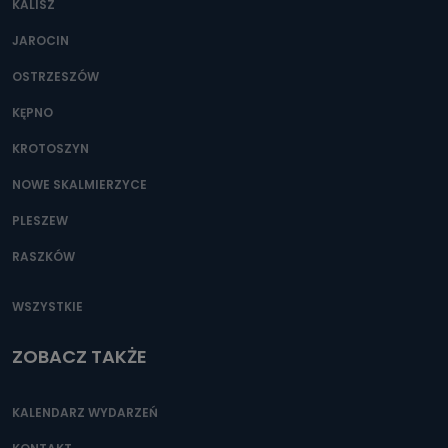
KALISZ
Można to zrobić pod numerem telefonu 62 735-51-05 lub
e-mailowo pod adresem: poczta@tvproart.pl
JAROCIN
OSTRZESZÓW
KĘPNO
KROTOSZYN
NOWE SKALMIERZYCE
PLESZEW
RASZKÓW
WSZYSTKIE
ZOBACZ TAKŻE
KALENDARZ WYDARZEŃ