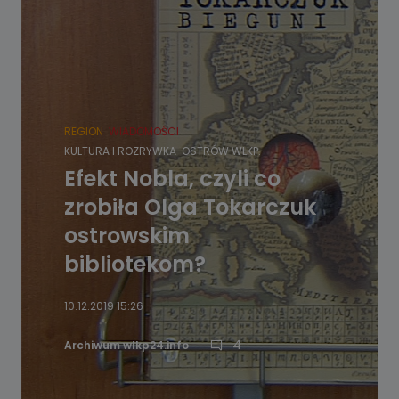
REGION
WIADOMOŚCI
KULTURA I ROZRYWKA
OSTRÓW WLKP.
Efekt Nobla, czyli co
zrobiła Olga Tokarczuk
ostrowskim
bibliotekom?
10.12.2019 15:26
4
Archiwum wlkp24.info